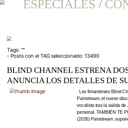
ESPECIALES
/
CO
Tags:
""
- Posts con el TAG seleccionado: 13490
BLIND CHANNEL ESTRENA DO
ANUNCIA LOS DETALLES DE S
Los finlandeses Blind Cha
Painstream, el nuevo dis
vocalista tras la salida d
personal. TAMBIÉN TE P
(2026) Painstream, supond