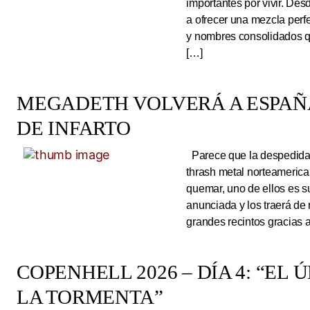
importantes por vivir. Des
a ofrecer una mezcla perf
y nombres consolidados q
[…]
MEGADETH VOLVERÁ A ESPAÑA
DE INFARTO
Parece que la despedida d
thrash metal norteameric
quemar, uno de ellos es s
anunciada y los traerá de
grandes recintos gracias 
COPENHELL 2026 – DÍA 4: “EL
LA TORMENTA”