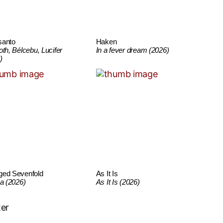
santo
Haken
oth, Bélcebu, Lucifer
In a fever dream (2026)
)
ged Sevenfold
As It Is
ca (2026)
As It Is (2026)