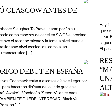
TÓ GLASGOW ANTES DE
Hay fes
thcore Slaughter To Prevail harán por fin su
que se
cocia como cabezas de cartel en SWG3 el próximo
crear. 
canzó el reconocimiento y la fama a nivel mundial
segundo
presionante nivel técnico, así como a las
El pasa
 característico […]
RES
“M
RICO DEBUT EN ESPAÑA
UN
tivos Godsmack están a escasos días de llegar por
AL
, para hacernos disfrutar de lo lindo gracias a
”, Awake”, “Voodoo” o “Serenity”, entre otros,
r. TAMBIÉN TE PUEDE INTERESAR: Black Veil
Para los […]