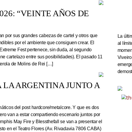
26: “VEINTE AÑOS DE
an por sus grandes cabezas de cartel y otros que
La últi
ndibles por el ambiente que consiguen crear. El
al lím
Extreme Fest pertenece, sin duda, al segundo
momento
ne cartelazo entre sus posibilidades). El pasado 11
Viveiro
serola de Molins de Rei […]
emerge
demostr
 LA ARGENTINA JUNTO A
náticos del post hardcore/metalcore. Y que es dos
ro van a estar compartiendo escenario juntos por
mphis May Fire y Blessthefall se van a presentar el
sto en el Teatro Flores (Av. Rivadavia 7806 CABA)