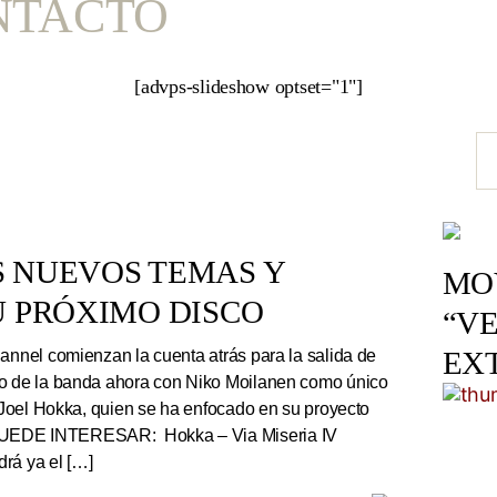
NTACTO
[advps-slideshow optset="1"]
S NUEVOS TEMAS Y
MOV
U PRÓXIMO DISCO
“VE
EX
nnel comienzan la cuenta atrás para la salida de
co de la banda ahora con Niko Moilanen como único
e Joel Hokka, quien se ha enfocado en su proyecto
UEDE INTERESAR: Hokka – Via Miseria IV
rá ya el […]