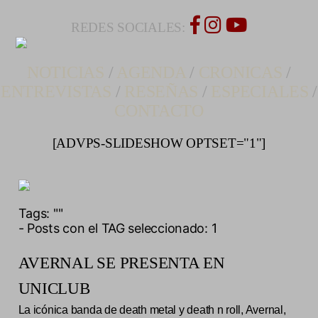
REDES SOCIALES:
NOTICIAS
/
AGENDA
/
CRONICAS
/
ENTREVISTAS
/
RESEÑAS
/
ESPECIALES
/
CONTACTO
[ADVPS-SLIDESHOW OPTSET="1"]
Tags:
""
- Posts con el TAG seleccionado: 1
AVERNAL SE PRESENTA EN
UNICLUB
La icónica banda de death metal y death n roll, Avernal,