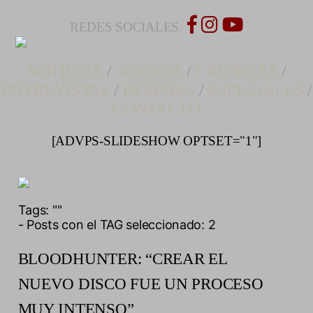
REDES SOCIALES:
NOTICIAS
/
AGENDA
/
CRONICAS
/
ENTREVISTAS
/
RESEÑAS
/
ESPECIALES
/
CONTACTO
[ADVPS-SLIDESHOW OPTSET="1"]
Tags:
""
- Posts con el TAG seleccionado: 2
BLOODHUNTER: “CREAR EL
NUEVO DISCO FUE UN PROCESO
MUY INTENSO”