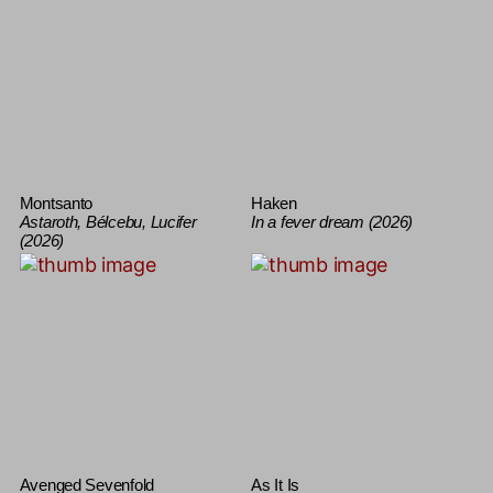
Montsanto
Haken
Astaroth, Bélcebu, Lucifer
In a fever dream (2026)
(2026)
Avenged Sevenfold
As It Is