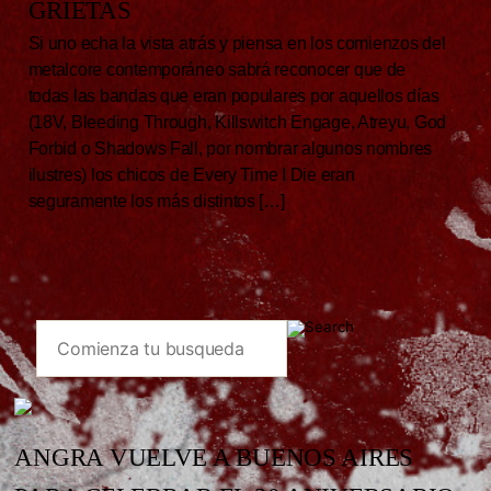
GRIETAS
Si uno echa la vista atrás y piensa en los comienzos del
metalcore contemporáneo sabrá reconocer que de
todas las bandas que eran populares por aquellos días
(18V, Bleeding Through, Killswitch Engage, Atreyu, God
Forbid o Shadows Fall, por nombrar algunos nombres
ilustres) los chicos de Every Time I Die eran
seguramente los más distintos […]
ANGRA VUELVE A BUENOS AIRES