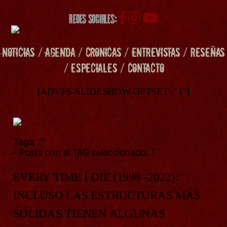
REDES SOCIALES:
NOTICIAS
/
AGENDA
/
CRONICAS
/
ENTREVISTAS
/
RESEÑAS
/
ESPECIALES
/
CONTACTO
[ADVPS-SLIDESHOW OPTSET="1"]
Tags:
""
- Posts con el TAG seleccionado: 1
EVERY TIME I DIE (1998 -2022):
INCLUSO LAS ESTRUCTURAS MÁS
SÓLIDAS TIENEN ALGUNAS