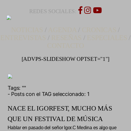
REDES SOCIALES:
NOTICIAS
/
AGENDA
/
CRONICAS
/
ENTREVISTAS
/
RESEÑAS
/
ESPECIALES
/
CONTACTO
[ADVPS-SLIDESHOW OPTSET="1"]
Tags:
""
- Posts con el TAG seleccionado: 1
NACE EL IGORFEST, MUCHO MÁS
QUE UN FESTIVAL DE MÚSICA
Hablar en pasado del señor Igor.C Medina es algo que