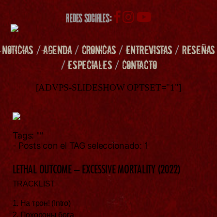
REDES SOCIALES:
NOTICIAS
/
AGENDA
/
CRONICAS
/
ENTREVISTAS
/
RESEÑAS
/
ESPECIALES
/
CONTACTO
[ADVPS-SLIDESHOW OPTSET="1"]
Tags:
""
- Posts con el TAG seleccionado: 1
LETHAL OUTCOME – EXCESSIVE MORTALITY (2022)
TRACKLIST
1. На трон! (Intro)
2. Похороны бога