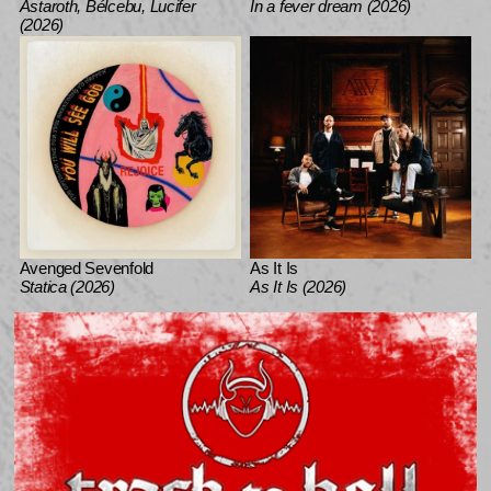
Astaroth, Bélcebu, Lucifer
In a fever dream (2026)
(2026)
Avenged Sevenfold
As It Is
Statica (2026)
As It Is (2026)