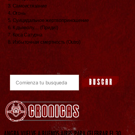
3. Самоистязание
4. Огонь
5. Суицидальное жертвоприношение
6. К дьяволу… (Приди!)
7. Коса Сатурна
8. Избыточная смертность (Outro)
ANGRA VUELVE A BUENOS AIRES PARA CELEBRAR EL 30