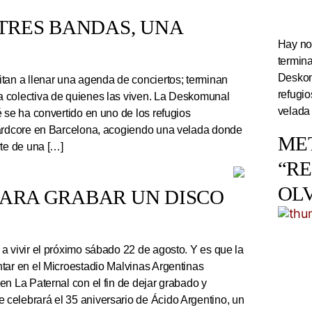
TRES BANDAS, UNA
Hay noc
termin
Deskom
tan a llenar una agenda de conciertos; terminan
refugi
 colectiva de quienes las viven. La Deskomunal
velada
 se ha convertido en uno de los refugios
hardcore en Barcelona, acogiendo una velada donde
ME
rte de una […]
“R
OL
PARA GRABAR UN DISCO
a vivir el próximo sábado 22 de agosto. Y es que la
tar en el Microestadio Malvinas Argentinas
en La Paternal con el fin de dejar grabado y
celebrará el 35 aniversario de Ácido Argentino, un