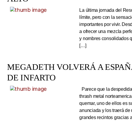
La última jornada del Resu
límite, pero con la sens
importantes por vivir. Des
a ofrecer una mezcla perf
y nombres consolidados q
[…]
MEGADETH VOLVERÁ A ESPAÑA
DE INFARTO
Parece que la despedida d
thrash metal norteameric
quemar, uno de ellos es s
anunciada y los traerá de
grandes recintos gracias 