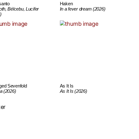
santo
Haken
oth, Bélcebu, Lucifer
In a fever dream (2026)
)
ged Sevenfold
As It Is
ca (2026)
As It Is (2026)