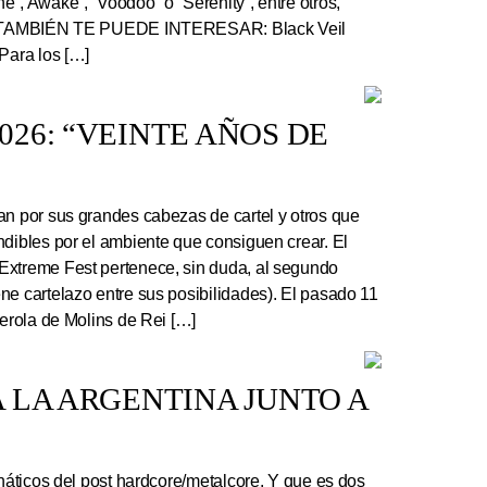
”, Awake”, “Voodoo” o “Serenity”, entre otros,
r. TAMBIÉN TE PUEDE INTERESAR: Black Veil
Para los […]
26: “VEINTE AÑOS DE
an por sus grandes cabezas de cartel y otros que
ndibles por el ambiente que consiguen crear. El
Extreme Fest pertenece, sin duda, al segundo
ne cartelazo entre sus posibilidades). El pasado 11
serola de Molins de Rei […]
 LA ARGENTINA JUNTO A
náticos del post hardcore/metalcore. Y que es dos