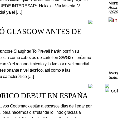
Mont
UEDE INTERESAR: Hokka – Via Miseria IV
Astar
(2026
rá ya el […]
TÓ GLASGOW ANTES DE
thcore Slaughter To Prevail harán por fin su
cocia como cabezas de cartel en SWG3 el próximo
canzó el reconocimiento y la fama a nivel mundial
presionante nivel técnico, así como a las
Aven
 característico […]
Stati
RICO DEBUT EN ESPAÑA
tivos Godsmack están a escasos días de llegar por
, para hacernos disfrutar de lo lindo gracias a