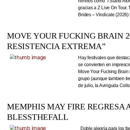
himnos como “I Stand Alone
gracias a Z Live On Tou
Brides – Vindicate (2026) 
MOVE YOUR FUCKING BRAIN 20
RESISTENCIA EXTREMA”
Hay festivales que destac
se convierten en impresci
Move Your Fucking Brain 
grupo (aunque tambien tie
de julio, la Avinguda Coll
MEMPHIS MAY FIRE REGRESA A
BLESSTHEFALL
Doble alegría para los fa