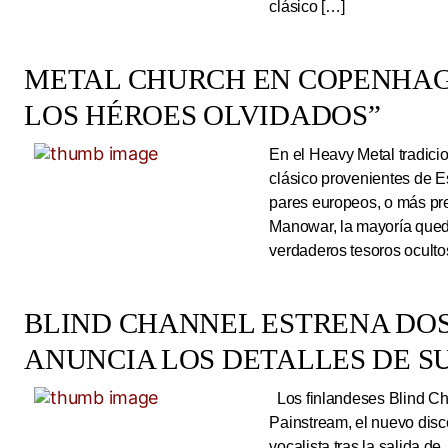
clásico […]
METAL CHURCH EN COPENHAG
LOS HÉROES OLVIDADOS”
En el Heavy Metal tradici
clásico provenientes de E
pares europeos, o más pre
Manowar, la mayoría queda
verdaderos tesoros ocultos
BLIND CHANNEL ESTRENA DO
ANUNCIA LOS DETALLES DE S
Los finlandeses Blind Cha
Painstream, el nuevo dis
vocalista tras la salida d