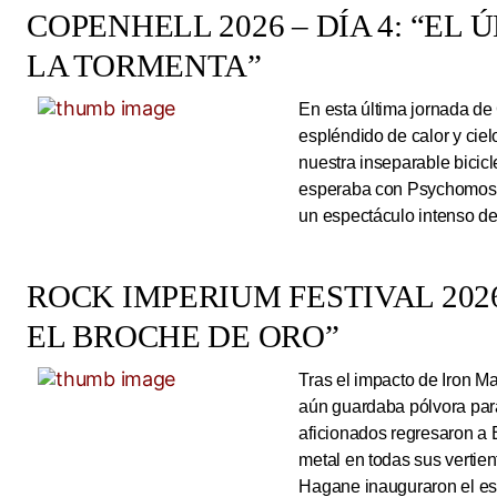
COPENHELL 2026 – DÍA 4: “EL
LA TORMENTA”
En esta última jornada de
espléndido de calor y cie
nuestra inseparable bicicl
esperaba con Psychomoshe
un espectáculo intenso de
ROCK IMPERIUM FESTIVAL 2026
EL BROCHE DE ORO”
Tras el impacto de Iron 
aún guardaba pólvora para 
aficionados regresaron a 
metal en todas sus vertie
Hagane inauguraron el esc