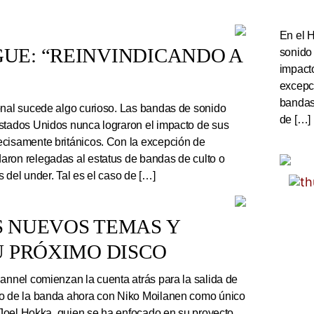
En el 
UE: “REINVINDICANDO A
sonido
impact
excepc
bandas 
onal sucede algo curioso. Las bandas de sonido
de […]
stados Unidos nunca lograron el impacto de sus
cisamente británicos. Con la excepción de
ron relegadas al estatus de bandas de culto o
 del under. Tal es el caso de […]
S NUEVOS TEMAS Y
U PRÓXIMO DISCO
nnel comienzan la cuenta atrás para la salida de
co de la banda ahora con Niko Moilanen como único
e Joel Hokka, quien se ha enfocado en su proyecto