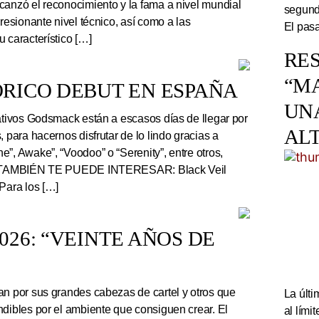
canzó el reconocimiento y la fama a nivel mundial
segundo
presionante nivel técnico, así como a las
El pasa
 característico […]
RES
“M
RICO DEBUT EN ESPAÑA
UN
tivos Godsmack están a escasos días de llegar por
AL
, para hacernos disfrutar de lo lindo gracias a
”, Awake”, “Voodoo” o “Serenity”, entre otros,
r. TAMBIÉN TE PUEDE INTERESAR: Black Veil
Para los […]
26: “VEINTE AÑOS DE
an por sus grandes cabezas de cartel y otros que
La últi
ndibles por el ambiente que consiguen crear. El
al lím