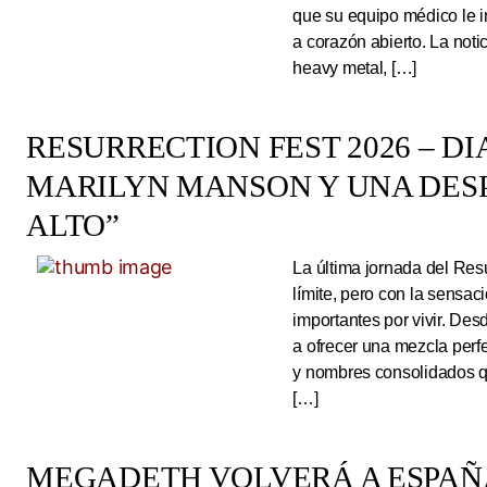
que su equipo médico le 
a corazón abierto. La noti
heavy metal, […]
RESURRECTION FEST 2026 – DI
MARILYN MANSON Y UNA DESP
ALTO”
La última jornada del Resu
límite, pero con la sens
importantes por vivir. Des
a ofrecer una mezcla perf
y nombres consolidados q
[…]
MEGADETH VOLVERÁ A ESPAÑA