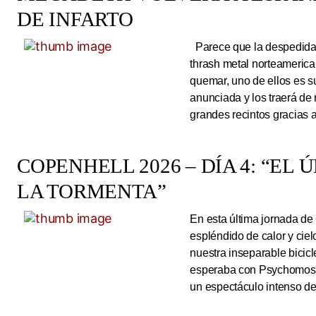
DE INFARTO
Parece que la despedida d
thrash metal norteameric
quemar, uno de ellos es s
anunciada y los traerá de
grandes recintos gracias 
COPENHELL 2026 – DÍA 4: “EL
LA TORMENTA”
En esta última jornada de
espléndido de calor y cie
nuestra inseparable bicicl
esperaba con Psychomoshe
un espectáculo intenso de