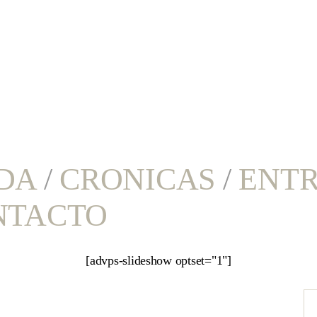
DA
/
CRONICAS
/
ENTR
NTACTO
[advps-slideshow optset="1"]