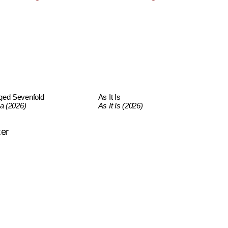
ged Sevenfold
As It Is
ca (2026)
As It Is (2026)