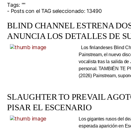
Tags:
""
- Posts con el TAG seleccionado: 13490
BLIND CHANNEL ESTRENA DO
ANUNCIA LOS DETALLES DE S
Los finlandeses Blind Cha
Painstream, el nuevo dis
vocalista tras la salida d
personal. TAMBIÉN TE P
(2026) Painstream, supond
SLAUGHTER TO PREVAIL AGO
PISAR EL ESCENARIO
Los gigantes rusos del dea
esperada aparición en Es