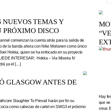
S NUEVOS TEMAS Y
MOV
U PRÓXIMO DISCO
“VE
EX
nnel comienzan la cuenta atrás para la salida de
co de la banda ahora con Niko Moilanen como único
e Joel Hokka, quien se ha enfocado en su proyecto
UEDE INTERESAR: Hokka – Via Miseria IV
rá ya el […]
TÓ GLASGOW ANTES DE
Hay fes
thcore Slaughter To Prevail harán por fin su
que se
cocia como cabezas de cartel en SWG3 el próximo
crear. 