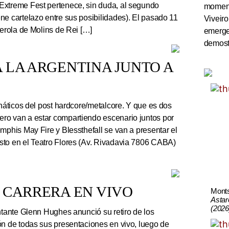
Extreme Fest pertenece, sin duda, al segundo
momento
ne cartelazo entre sus posibilidades). El pasado 11
Viveiro
serola de Molins de Rei […]
emerge
demostr
 LA ARGENTINA JUNTO A
náticos del post hardcore/metalcore. Y que es dos
ro van a estar compartiendo escenario juntos por
mphis May Fire y Blessthefall se van a presentar el
sto en el Teatro Flores (Av. Rivadavia 7806 CABA)
 CARRERA EN VIVO
Mont
Astar
(2026
ntante Glenn Hughes anunció su retiro de los
ón de todas sus presentaciones en vivo, luego de