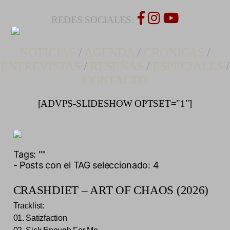
REDES SOCIALES:
NOTICIAS
/
AGENDA
/
CRONICAS
/
ENTREVISTAS
/
RESEÑAS
/
ESPECIALES
/
CONTACTO
[ADVPS-SLIDESHOW OPTSET="1"]
Tags:
""
- Posts con el TAG seleccionado: 4
CRASHDIET – ART OF CHAOS (2026)
Tracklist:
01. Satizfaction