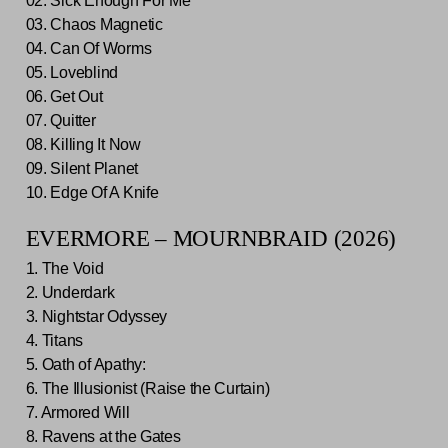
02. Sick Enough For Me
03. Chaos Magnetic
04. Can Of Worms
05. Loveblind
06. Get Out
07. Quitter
08. Killing It Now
09. Silent Planet
10. Edge Of A Knife
EVERMORE – MOURNBRAID (2026)
1. The Void
2. Underdark
3. Nightstar Odyssey
4. Titans
5. Oath of Apathy:
6. The Illusionist (Raise the Curtain)
7. Armored Will
8. Ravens at the Gates