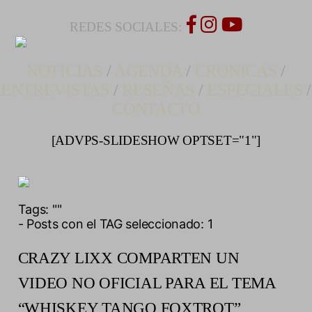
REDES SOCIALES:
NOTICIAS
/
AGENDA
/
CRONICAS
/
ENTREVISTAS
/
RESEÑAS
/
ESPECIALES
/
CONTACTO
[ADVPS-SLIDESHOW OPTSET="1"]
Tags:
""
- Posts con el TAG seleccionado: 1
CRAZY LIXX COMPARTEN UN
VIDEO NO OFICIAL PARA EL TEMA
“WHISKEY TANGO FOXTROT”