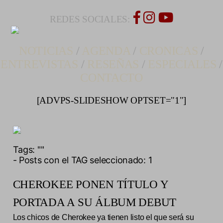
REDES SOCIALES:
NOTICIAS
/
AGENDA
/
CRONICAS
/
ENTREVISTAS
/
RESEÑAS
/
ESPECIALES
/
CONTACTO
[ADVPS-SLIDESHOW OPTSET="1"]
Tags:
""
- Posts con el TAG seleccionado: 1
CHEROKEE PONEN TÍTULO Y
PORTADA A SU ÁLBUM DEBUT
Los chicos de Cherokee ya tienen listo el que será su