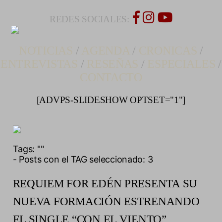
REDES SOCIALES:
NOTICIAS
/
AGENDA
/
CRONICAS
/
ENTREVISTAS
/
RESEÑAS
/
ESPECIALES
/
CONTACTO
[ADVPS-SLIDESHOW OPTSET="1"]
Tags:
""
- Posts con el TAG seleccionado: 3
REQUIEM FOR EDÉN PRESENTA SU
NUEVA FORMACIÓN ESTRENANDO
EL SINGLE “CON EL VIENTO”