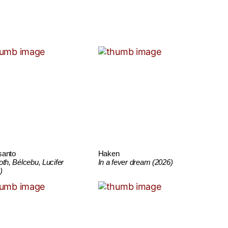
santo
Haken
oth, Bélcebu, Lucifer
In a fever dream (2026)
)