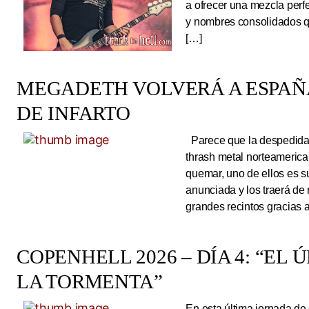
a ofrecer una mezcla perf
y nombres consolidados q
[…]
MEGADETH VOLVERÁ A ESPAÑA
DE INFARTO
Parece que la despedida d
thrash metal norteameric
quemar, uno de ellos es s
anunciada y los traerá de
grandes recintos gracias 
COPENHELL 2026 – DÍA 4: “EL
LA TORMENTA”
En esta última jornada de