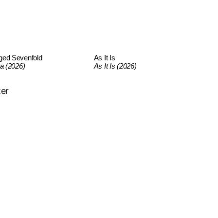
ged Sevenfold
As It Is
ca (2026)
As It Is (2026)