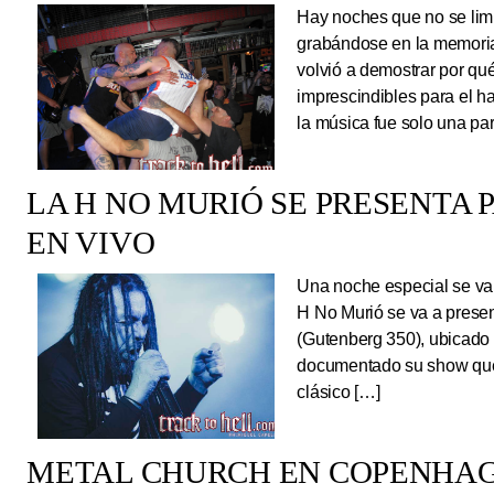
Hay noches que no se limi
grabándose en la memoria
volvió a demostrar por qué
imprescindibles para el 
la música fue solo una pa
LA H NO MURIÓ SE PRESENTA 
EN VIVO
Una noche especial se va 
H No Murió se va a presen
(Gutenberg 350), ubicado 
documentado su show que 
clásico […]
METAL CHURCH EN COPENHAG