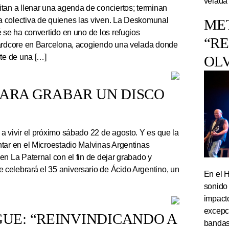
velada
tan a llenar una agenda de conciertos; terminan
 colectiva de quienes las viven. La Deskomunal
ME
 se ha convertido en uno de los refugios
“R
hardcore en Barcelona, acogiendo una velada donde
rte de una […]
OL
PARA GRABAR UN DISCO
a vivir el próximo sábado 22 de agosto. Y es que la
tar en el Microestadio Malvinas Argentinas
en La Paternal con el fin de dejar grabado y
celebrará el 35 aniversario de Ácido Argentino, un
En el 
sonido
impact
excepc
UE: “REINVINDICANDO A
bandas 