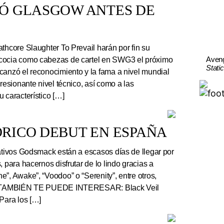
TÓ GLASGOW ANTES DE
thcore Slaughter To Prevail harán por fin su
Aven
cocia como cabezas de cartel en SWG3 el próximo
Stati
canzó el reconocimiento y la fama a nivel mundial
presionante nivel técnico, así como a las
 característico […]
RICO DEBUT EN ESPAÑA
tivos Godsmack están a escasos días de llegar por
, para hacernos disfrutar de lo lindo gracias a
”, Awake”, “Voodoo” o “Serenity”, entre otros,
r. TAMBIÉN TE PUEDE INTERESAR: Black Veil
Para los […]