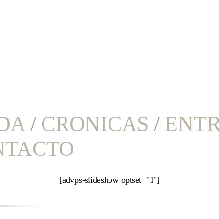
DA
/
CRONICAS
/
ENTR
NTACTO
[advps-slideshow optset="1"]