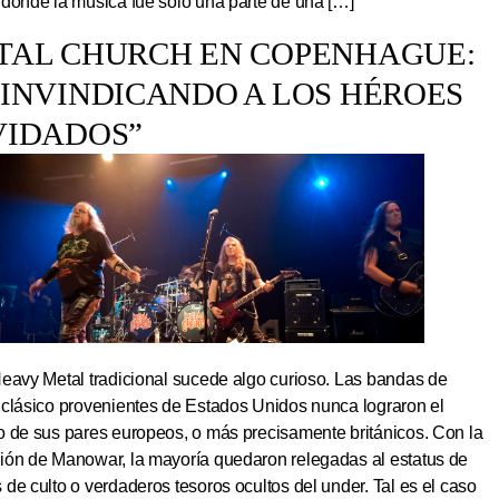
 donde la música fue solo una parte de una […]
TAL CHURCH EN COPENHAGUE:
EINVINDICANDO A LOS HÉROES
VIDADOS”
Heavy Metal tradicional sucede algo curioso. Las bandas de
 clásico provenientes de Estados Unidos nunca lograron el
o de sus pares europeos, o más precisamente británicos. Con la
ión de Manowar, la mayoría quedaron relegadas al estatus de
de culto o verdaderos tesoros ocultos del under. Tal es el caso