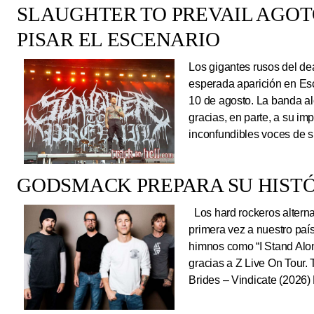
SLAUGHTER TO PREVAIL AGO
PISAR EL ESCENARIO
Los gigantes rusos del dea
esperada aparición en Es
10 de agosto. La banda al
gracias, en parte, a su im
inconfundibles voces de su
GODSMACK PREPARA SU HISTÓ
Los hard rockeros alterna
primera vez a nuestro país
himnos como “I Stand Alone
gracias a Z Live On Tou
Brides – Vindicate (2026) 