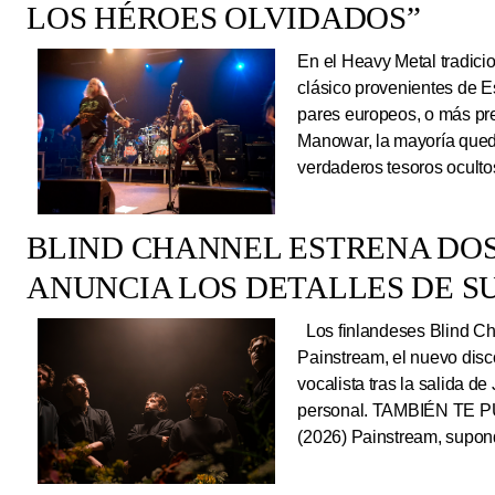
LOS HÉROES OLVIDADOS”
En el Heavy Metal tradici
clásico provenientes de E
pares europeos, o más pre
Manowar, la mayoría queda
verdaderos tesoros ocultos
BLIND CHANNEL ESTRENA DO
ANUNCIA LOS DETALLES DE S
Los finlandeses Blind Cha
Painstream, el nuevo dis
vocalista tras la salida d
personal. TAMBIÉN TE P
(2026) Painstream, supond