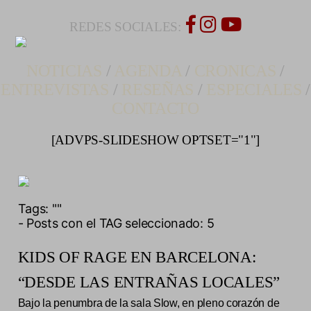
REDES SOCIALES:
NOTICIAS
/
AGENDA
/
CRONICAS
/
ENTREVISTAS
/
RESEÑAS
/
ESPECIALES
/
CONTACTO
[ADVPS-SLIDESHOW OPTSET="1"]
Tags:
""
- Posts con el TAG seleccionado: 5
KIDS OF RAGE EN BARCELONA:
“DESDE LAS ENTRAÑAS LOCALES”
Bajo la penumbra de la sala Slow, en pleno corazón de