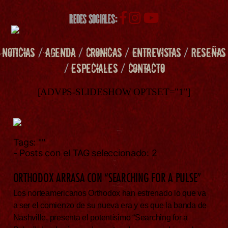
REDES SOCIALES:
NOTICIAS
/
AGENDA
/
CRONICAS
/
ENTREVISTAS
/
RESEÑAS
/
ESPECIALES
/
CONTACTO
[ADVPS-SLIDESHOW OPTSET="1"]
Tags:
""
- Posts con el TAG seleccionado: 2
ORTHODOX ARRASA CON “SEARCHING FOR A PULSE”
Los norteamericanos Orthodox han estrenado lo que va
a ser el comienzo de su nueva era y es que la banda de
Nashville, presenta el potentísimo “Searching for a