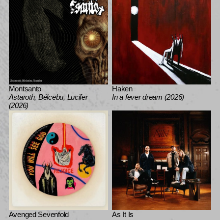
Montsanto
Haken
Astaroth, Bélcebu, Lucifer
In a fever dream (2026)
(2026)
Avenged Sevenfold
As It Is