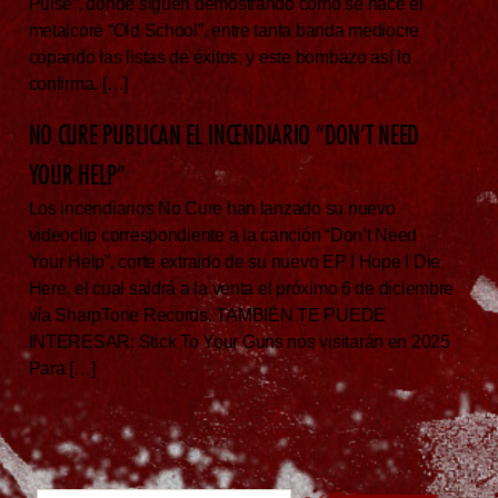
Pulse”, donde siguen demostrando como se hace el
metalcore “Old School”, entre tanta banda mediocre
copando las listas de éxitos, y este bombazo así lo
confirma. […]
NO CURE PUBLICAN EL INCENDIARIO “DON’T NEED
YOUR HELP”
Los incendiarios No Cure han lanzado su nuevo
videoclip correspondiente a la canción “Don’t Need
Your Help”, corte extraído de su nuevo EP I Hope I Die
Here, el cual saldrá a la venta el próximo 6 de diciembre
vía SharpTone Records. TAMBIÉN TE PUEDE
INTERESAR: Stick To Your Guns nos visitarán en 2025
Para […]