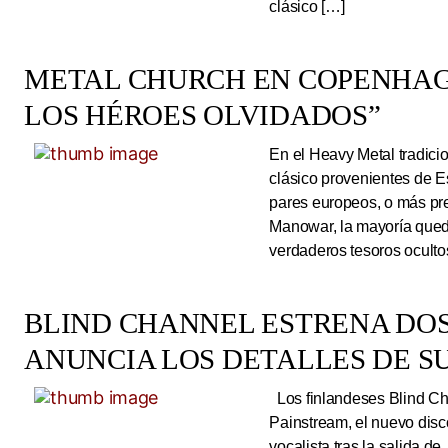
clásico […]
METAL CHURCH EN COPENHAG
LOS HÉROES OLVIDADOS”
En el Heavy Metal tradici
clásico provenientes de E
pares europeos, o más pre
Manowar, la mayoría queda
verdaderos tesoros ocultos
BLIND CHANNEL ESTRENA DO
ANUNCIA LOS DETALLES DE S
Los finlandeses Blind Cha
Painstream, el nuevo dis
vocalista tras la salida d