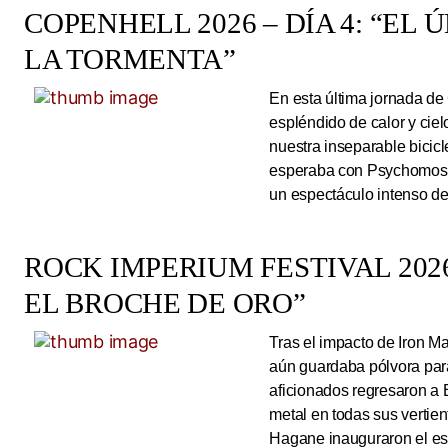
COPENHELL 2026 – DÍA 4: “EL
LA TORMENTA”
En esta última jornada de
espléndido de calor y cie
nuestra inseparable bicicl
esperaba con Psychomoshe
un espectáculo intenso de
ROCK IMPERIUM FESTIVAL 2026
EL BROCHE DE ORO”
Tras el impacto de Iron 
aún guardaba pólvora para 
aficionados regresaron a 
metal en todas sus vertie
Hagane inauguraron el esc