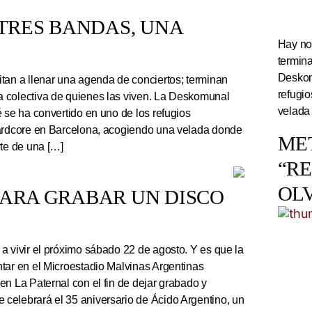
TRES BANDAS, UNA
Hay noc
termin
Deskom
tan a llenar una agenda de conciertos; terminan
refugi
 colectiva de quienes las viven. La Deskomunal
velada
 se ha convertido en uno de los refugios
hardcore en Barcelona, acogiendo una velada donde
ME
rte de una […]
“R
OL
PARA GRABAR UN DISCO
a vivir el próximo sábado 22 de agosto. Y es que la
tar en el Microestadio Malvinas Argentinas
en La Paternal con el fin de dejar grabado y
celebrará el 35 aniversario de Ácido Argentino, un