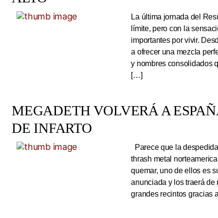
La última jornada del Resu
límite, pero con la sens
importantes por vivir. Des
a ofrecer una mezcla perf
y nombres consolidados q
[…]
MEGADETH VOLVERÁ A ESPAÑA
DE INFARTO
Parece que la despedida d
thrash metal norteameric
quemar, uno de ellos es s
anunciada y los traerá de
grandes recintos gracias 