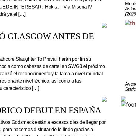
Mont
UEDE INTERESAR: Hokka – Via Miseria IV
Astar
(2026
rá ya el […]
TÓ GLASGOW ANTES DE
thcore Slaughter To Prevail harán por fin su
cocia como cabezas de cartel en SWG3 el próximo
canzó el reconocimiento y la fama a nivel mundial
presionante nivel técnico, así como a las
Aven
 característico […]
Stati
RICO DEBUT EN ESPAÑA
tivos Godsmack están a escasos días de llegar por
, para hacernos disfrutar de lo lindo gracias a