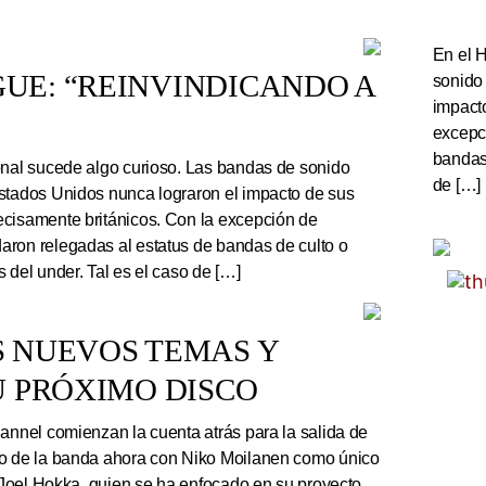
En el 
UE: “REINVINDICANDO A
sonido
impact
excepc
bandas 
onal sucede algo curioso. Las bandas de sonido
de […]
stados Unidos nunca lograron el impacto de sus
cisamente británicos. Con la excepción de
ron relegadas al estatus de bandas de culto o
 del under. Tal es el caso de […]
S NUEVOS TEMAS Y
U PRÓXIMO DISCO
nnel comienzan la cuenta atrás para la salida de
co de la banda ahora con Niko Moilanen como único
e Joel Hokka, quien se ha enfocado en su proyecto