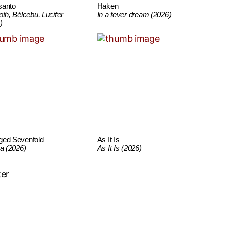
santo
Haken
oth, Bélcebu, Lucifer
In a fever dream (2026)
)
ged Sevenfold
As It Is
ca (2026)
As It Is (2026)