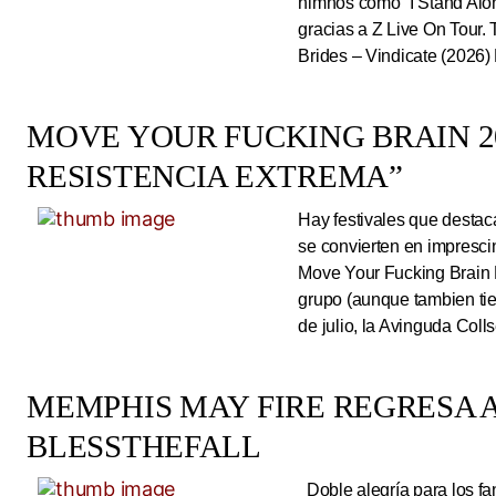
himnos como “I Stand Alone
gracias a Z Live On Tou
Brides – Vindicate (2026) 
MOVE YOUR FUCKING BRAIN 20
RESISTENCIA EXTREMA”
Hay festivales que destac
se convierten en impresci
Move Your Fucking Brain 
grupo (aunque tambien tie
de julio, la Avinguda Coll
MEMPHIS MAY FIRE REGRESA A
BLESSTHEFALL
Doble alegría para los fa