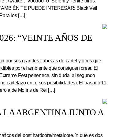
”, Awake”, “Voodoo” o “Serenity”, entre otros,
r. TAMBIÉN TE PUEDE INTERESAR: Black Veil
Para los […]
26: “VEINTE AÑOS DE
an por sus grandes cabezas de cartel y otros que
ndibles por el ambiente que consiguen crear. El
Extreme Fest pertenece, sin duda, al segundo
ne cartelazo entre sus posibilidades). El pasado 11
serola de Molins de Rei […]
 LA ARGENTINA JUNTO A
náticos del post hardcore/metalcore. Y que es dos