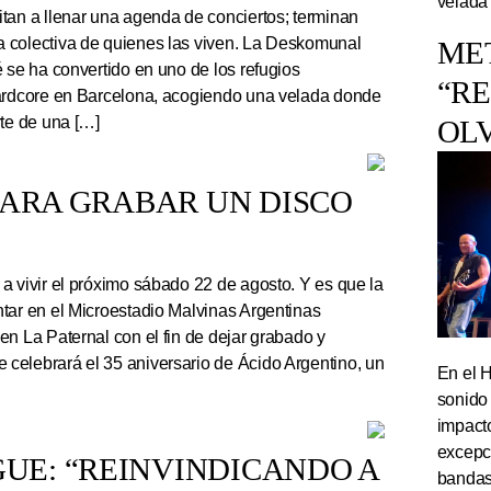
velada
tan a llenar una agenda de conciertos; terminan
 colectiva de quienes las viven. La Deskomunal
ME
 se ha convertido en uno de los refugios
“R
hardcore en Barcelona, acogiendo una velada donde
rte de una […]
OL
PARA GRABAR UN DISCO
a vivir el próximo sábado 22 de agosto. Y es que la
tar en el Microestadio Malvinas Argentinas
en La Paternal con el fin de dejar grabado y
celebrará el 35 aniversario de Ácido Argentino, un
En el 
sonido
impact
excepc
UE: “REINVINDICANDO A
bandas 