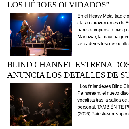
LOS HÉROES OLVIDADOS”
En el Heavy Metal tradici
clásico provenientes de E
pares europeos, o más pre
Manowar, la mayoría queda
verdaderos tesoros ocultos
BLIND CHANNEL ESTRENA DO
ANUNCIA LOS DETALLES DE S
Los finlandeses Blind Cha
Painstream, el nuevo dis
vocalista tras la salida d
personal. TAMBIÉN TE P
(2026) Painstream, supond