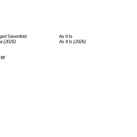
ged Sevenfold
As It Is
ca (2026)
As It Is (2026)