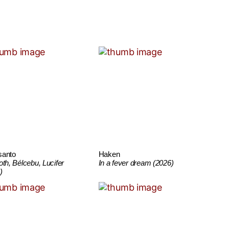
santo
Haken
oth, Bélcebu, Lucifer
In a fever dream (2026)
)