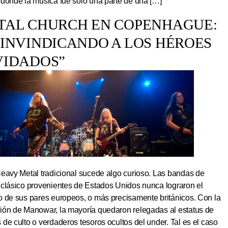
 donde la música fue solo una parte de una […]
TAL CHURCH EN COPENHAGUE:
EINVINDICANDO A LOS HÉROES
VIDADOS”
Heavy Metal tradicional sucede algo curioso. Las bandas de
 clásico provenientes de Estados Unidos nunca lograron el
o de sus pares europeos, o más precisamente británicos. Con la
ión de Manowar, la mayoría quedaron relegadas al estatus de
de culto o verdaderos tesoros ocultos del under. Tal es el caso