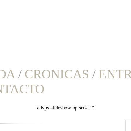
DA
/
CRONICAS
/
ENTR
NTACTO
[advps-slideshow optset="1"]