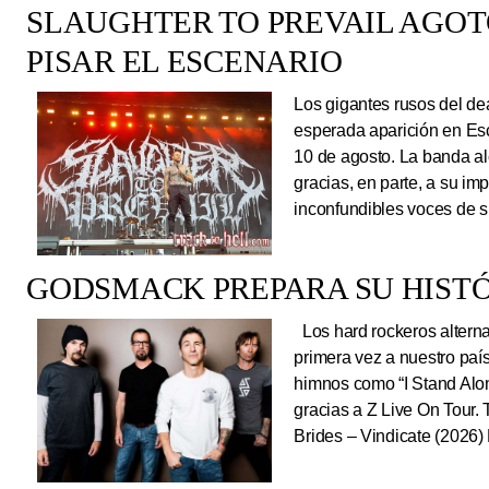
SLAUGHTER TO PREVAIL AGO
PISAR EL ESCENARIO
Los gigantes rusos del dea
esperada aparición en Es
10 de agosto. La banda al
gracias, en parte, a su im
inconfundibles voces de su
GODSMACK PREPARA SU HISTÓ
Los hard rockeros alterna
primera vez a nuestro país
himnos como “I Stand Alone
gracias a Z Live On Tou
Brides – Vindicate (2026) 