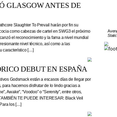
TÓ GLASGOW ANTES DE
thcore Slaughter To Prevail harán por fin su
Aven
cocia como cabezas de cartel en SWG3 el próximo
Stati
canzó el reconocimiento y la fama a nivel mundial
presionante nivel técnico, así como a las
 característico […]
RICO DEBUT EN ESPAÑA
tivos Godsmack están a escasos días de llegar por
, para hacernos disfrutar de lo lindo gracias a
”, Awake”, “Voodoo” o “Serenity”, entre otros,
r. TAMBIÉN TE PUEDE INTERESAR: Black Veil
Para los […]