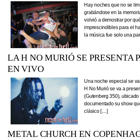
Hay noches que no se limi
grabándose en la memoria
volvió a demostrar por qué
imprescindibles para el 
la música fue solo una pa
LA H NO MURIÓ SE PRESENTA 
EN VIVO
Una noche especial se va 
H No Murió se va a presen
(Gutenberg 350), ubicado 
documentado su show que 
clásico […]
METAL CHURCH EN COPENHAG