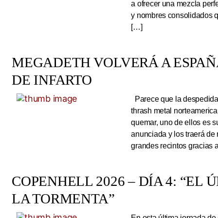
a ofrecer una mezcla perf
y nombres consolidados q
[…]
MEGADETH VOLVERÁ A ESPAÑA
DE INFARTO
Parece que la despedida d
thrash metal norteameric
quemar, uno de ellos es s
anunciada y los traerá de
grandes recintos gracias 
COPENHELL 2026 – DÍA 4: “EL
LA TORMENTA”
En esta última jornada de