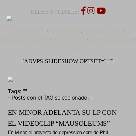
REDES SOCIALES:
NOTICIAS
/
AGENDA
/
CRONICAS
/
ENTREVISTAS
/
RESEÑAS
/
ESPECIALES
/
CONTACTO
[ADVPS-SLIDESHOW OPTSET="1"]
Tags:
""
- Posts con el TAG seleccionado: 1
EN MINOR ADELANTA SU LP CON
EL VIDEOCLIP “MAUSOLEUMS”
En Minor, el proyecto de depression core de Phil