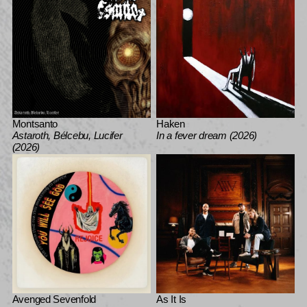
Montsanto
Haken
Astaroth, Bélcebu, Lucifer
In a fever dream (2026)
(2026)
Avenged Sevenfold
As It Is