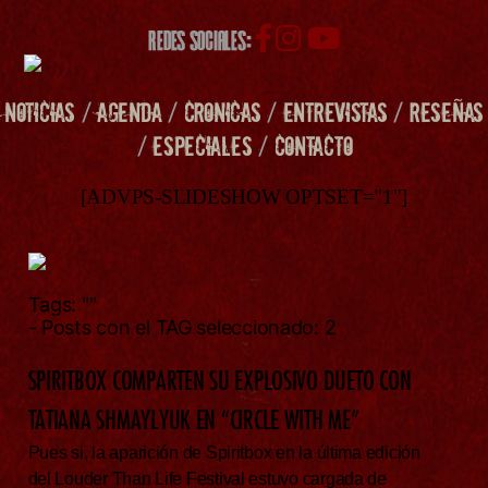
REDES SOCIALES:
NOTICIAS
/
AGENDA
/
CRONICAS
/
ENTREVISTAS
/
RESEÑAS
/
ESPECIALES
/
CONTACTO
[ADVPS-SLIDESHOW OPTSET="1"]
Tags:
""
- Posts con el TAG seleccionado: 2
SPIRITBOX COMPARTEN SU EXPLOSIVO DUETO CON
TATIANA SHMAYLYUK EN “CIRCLE WITH ME”
Pues si, la aparición de Spiritbox en la última edición
del Louder Than Life Festival estuvo cargada de