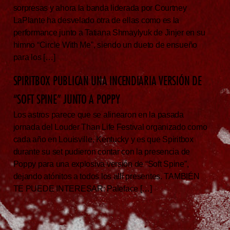
sorpresas y ahora la banda liderada por Courtney
LaPlante ha desvelado otra de ellas como es la
performance junto a Tatiana Shmaylyuk de Jinjer en su
himno “Circle With Me”, siendo un dueto de ensueño
para los […]
SPIRITBOX PUBLICAN UNA INCENDIARIA VERSIÓN DE
“SOFT SPINE” JUNTO A POPPY
Los astros parece que se alinearon en la pasada
jornada del Louder Than Life Festival organizado como
cada año en Louisville, Kentucky y es que Spiritbox
durante su set pudieron contar con la presencia de
Poppy para una explosiva versión de “Soft Spine”,
dejando atónitos a todos los allí presentes. TAMBIÉN
TE PUEDE INTERESAR: Paleface […]