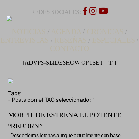
REDES SOCIALES:
NOTICIAS
/
AGENDA
/
CRONICAS
/
ENTREVISTAS
/
RESEÑAS
/
ESPECIALES
/
CONTACTO
[ADVPS-SLIDESHOW OPTSET="1"]
Tags:
""
- Posts con el TAG seleccionado: 1
MORPHIDE ESTRENA EL POTENTE
“REBORN”
Desde tierras letonas aunque actualmente con base