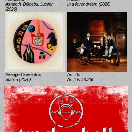
Astaroth, Bélcebu, Lucifer
In a fever dream (2026)
(2026)
Avenged Sevenfold
As It Is
Statica (2026)
As It Is (2026)