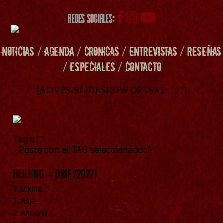
REDES SOCIALES:
NOTICIAS
/
AGENDA
/
CRONICAS
/
ENTREVISTAS
/
RESEÑAS
/
ESPECIALES
/
CONTACTO
[ADVPS-SLIDESHOW OPTSET="1"]
Tags:
""
- Posts con el TAG seleccionado: 1
HEILUNG – DRIF (2022)
Tracklist:
1. Asja
2. Anoana