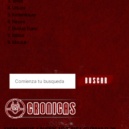
3. Tenet
4. Urbani
5. Keltentrauer
6. Nesso
7. Buslas Bann
8. Nikkal
9. Marduk