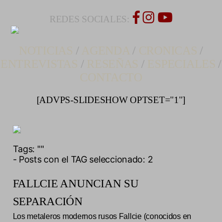
REDES SOCIALES:
NOTICIAS
/
AGENDA
/
CRONICAS
/
ENTREVISTAS
/
RESEÑAS
/
ESPECIALES
/
CONTACTO
[ADVPS-SLIDESHOW OPTSET="1"]
Tags:
""
- Posts con el TAG seleccionado: 2
FALLCIE ANUNCIAN SU
SEPARACIÓN
Los metaleros modernos rusos Fallcie (conocidos en