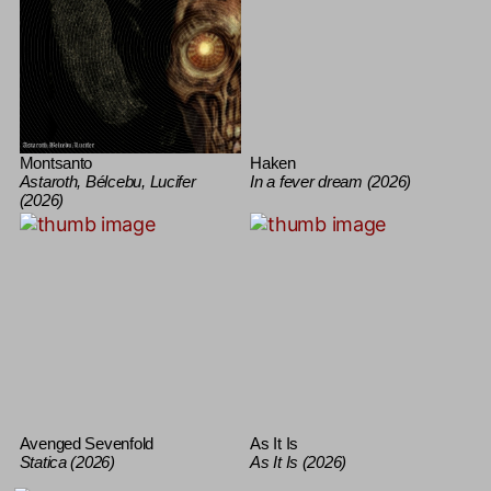
Montsanto
Haken
Astaroth, Bélcebu, Lucifer
In a fever dream (2026)
(2026)
Avenged Sevenfold
As It Is
Statica (2026)
As It Is (2026)