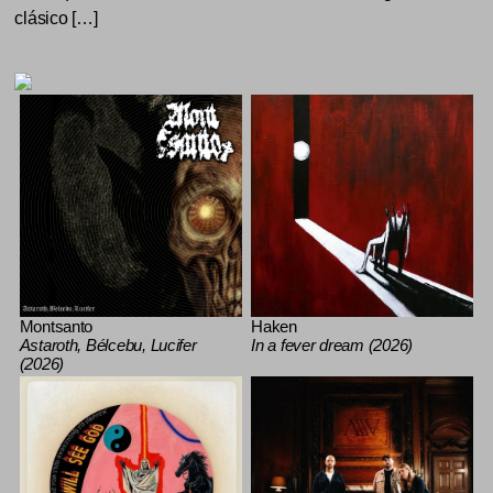
clásico […]
Montsanto
Haken
Astaroth, Bélcebu, Lucifer
In a fever dream (2026)
(2026)