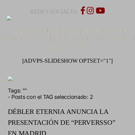
REDES SOCIALES:
NOTICIAS
/
AGENDA
/
CRONICAS
/
ENTREVISTAS
/
RESEÑAS
/
ESPECIALES
/
CONTACTO
[ADVPS-SLIDESHOW OPTSET="1"]
Tags:
""
- Posts con el TAG seleccionado: 2
DÉBLER ETERNIA ANUNCIA LA
PRESENTACIÓN DE “PERVERSSO”
EN MADRID