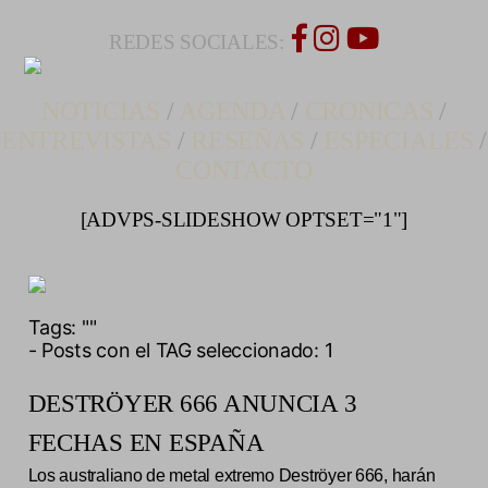
REDES SOCIALES:
NOTICIAS
/
AGENDA
/
CRONICAS
/
ENTREVISTAS
/
RESEÑAS
/
ESPECIALES
/
CONTACTO
[ADVPS-SLIDESHOW OPTSET="1"]
Tags:
""
- Posts con el TAG seleccionado: 1
DESTRÖYER 666 ANUNCIA 3
FECHAS EN ESPAÑA
Los australiano de metal extremo Deströyer 666, harán