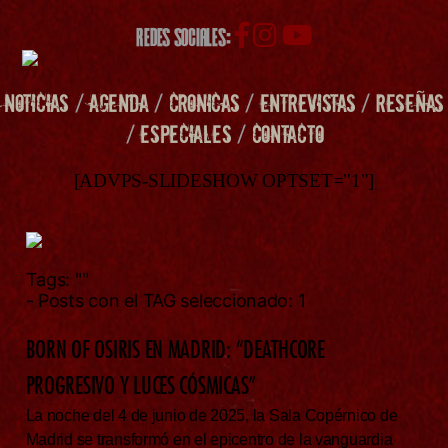
REDES SOCIALES:
NOTICIAS
/
AGENDA
/
CRONICAS
/
ENTREVISTAS
/
RESEÑAS
/
ESPECIALES
/
CONTACTO
[ADVPS-SLIDESHOW OPTSET="1"]
Tags:
""
- Posts con el TAG seleccionado: 1
BORN OF OSIRIS EN MADRID: “DEATHCORE
PROGRESIVO Y LUCES CÓSMICAS”
La noche del 4 de junio de 2025, la Sala Copérnico de
Madrid se transformó en el epicentro de la vanguardia