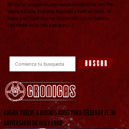
del metal, acogiendo una velada excepcional con The
Voynich Code, Entheos, Ingested y Born of Osiris. Al
llegar a la Copérnico me sorprendió que no hubiera
casi nadie en la cola y es que […]
ANGRA VUELVE A BUENOS AIRES PARA CELEBRAR EL 30
ANIVERSARIO DE HOLY LAND