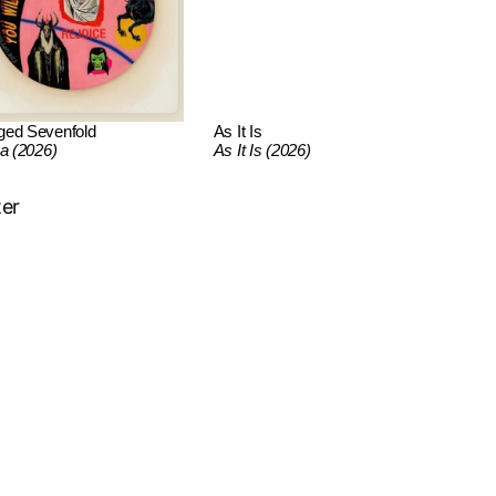
ged Sevenfold
As It Is
ca (2026)
As It Is (2026)