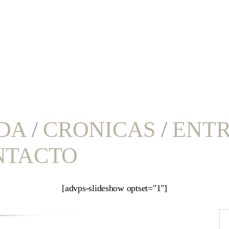
DA
/
CRONICAS
/
ENTR
NTACTO
[advps-slideshow optset="1"]