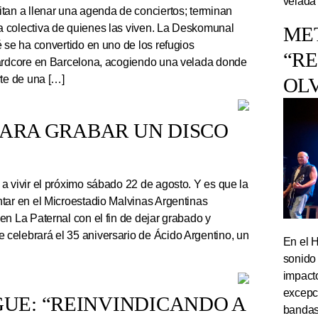
velada
tan a llenar una agenda de conciertos; terminan
 colectiva de quienes las viven. La Deskomunal
ME
 se ha convertido en uno de los refugios
“R
hardcore en Barcelona, acogiendo una velada donde
rte de una […]
OL
PARA GRABAR UN DISCO
a vivir el próximo sábado 22 de agosto. Y es que la
tar en el Microestadio Malvinas Argentinas
en La Paternal con el fin de dejar grabado y
celebrará el 35 aniversario de Ácido Argentino, un
En el 
sonido
impact
excepc
UE: “REINVINDICANDO A
bandas 