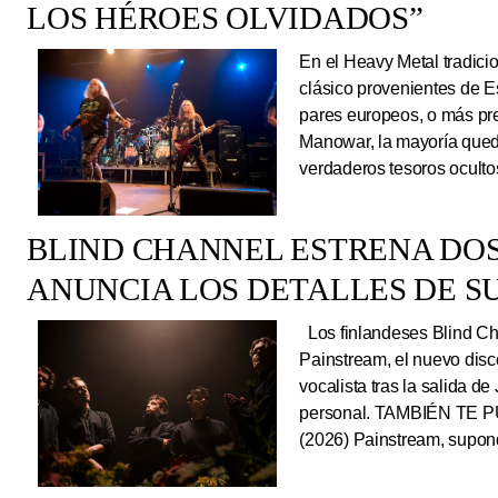
LOS HÉROES OLVIDADOS”
En el Heavy Metal tradici
clásico provenientes de E
pares europeos, o más pre
Manowar, la mayoría queda
verdaderos tesoros ocultos
BLIND CHANNEL ESTRENA DO
ANUNCIA LOS DETALLES DE S
Los finlandeses Blind Cha
Painstream, el nuevo dis
vocalista tras la salida d
personal. TAMBIÉN TE P
(2026) Painstream, supond