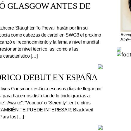
TÓ GLASGOW ANTES DE
thcore Slaughter To Prevail harán por fin su
Aven
cocia como cabezas de cartel en SWG3 el próximo
Stati
canzó el reconocimiento y la fama a nivel mundial
presionante nivel técnico, así como a las
 característico […]
RICO DEBUT EN ESPAÑA
tivos Godsmack están a escasos días de llegar por
, para hacernos disfrutar de lo lindo gracias a
”, Awake”, “Voodoo” o “Serenity”, entre otros,
r. TAMBIÉN TE PUEDE INTERESAR: Black Veil
Para los […]