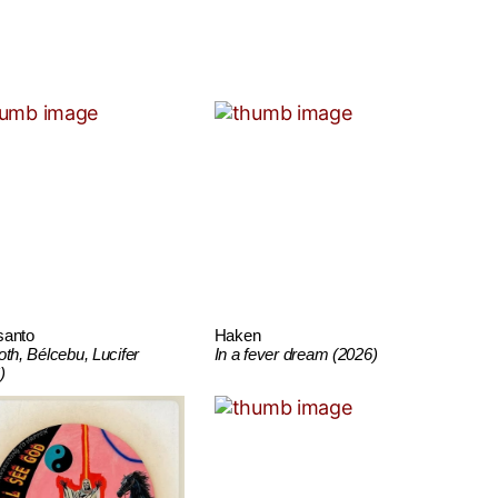
santo
Haken
oth, Bélcebu, Lucifer
In a fever dream (2026)
)