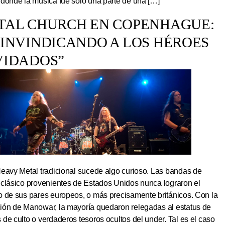
 donde la música fue solo una parte de una […]
TAL CHURCH EN COPENHAGUE:
EINVINDICANDO A LOS HÉROES
VIDADOS”
Heavy Metal tradicional sucede algo curioso. Las bandas de
 clásico provenientes de Estados Unidos nunca lograron el
o de sus pares europeos, o más precisamente británicos. Con la
ión de Manowar, la mayoría quedaron relegadas al estatus de
de culto o verdaderos tesoros ocultos del under. Tal es el caso