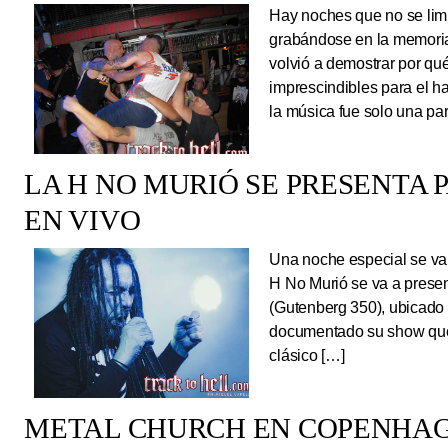
Hay noches que no se limi
grabándose en la memoria
volvió a demostrar por qué
imprescindibles para el 
la música fue solo una pa
LA H NO MURIÓ SE PRESENTA 
EN VIVO
Una noche especial se va 
H No Murió se va a presen
(Gutenberg 350), ubicado 
documentado su show que 
clásico […]
METAL CHURCH EN COPENHAG