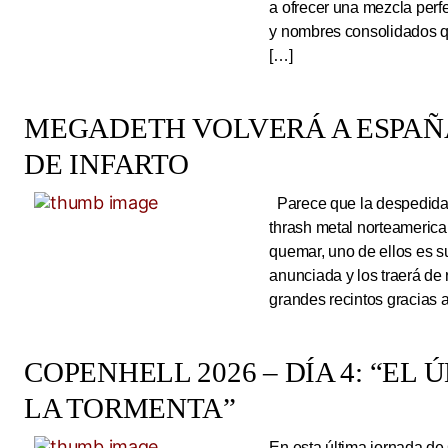
a ofrecer una mezcla perf
y nombres consolidados q
[…]
MEGADETH VOLVERÁ A ESPAÑA
DE INFARTO
Parece que la despedida d
thrash metal norteameric
quemar, uno de ellos es s
anunciada y los traerá de
grandes recintos gracias 
COPENHELL 2026 – DÍA 4: “EL
LA TORMENTA”
En esta última jornada de