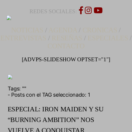
REDES SOCIALES:
NOTICIAS
/
AGENDA
/
CRONICAS
/
ENTREVISTAS
/
RESEÑAS
/
ESPECIALES
/
CONTACTO
[ADVPS-SLIDESHOW OPTSET="1"]
Tags:
""
- Posts con el TAG seleccionado: 1
ESPECIAL: IRON MAIDEN Y SU
“BURNING AMBITION” NOS
VUELVE A CONQUISTAR