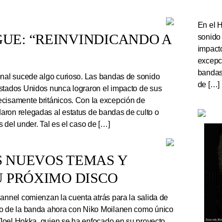
En el 
UE: “REINVINDICANDO A
sonido
impact
excepc
bandas 
onal sucede algo curioso. Las bandas de sonido
de […]
stados Unidos nunca lograron el impacto de sus
cisamente británicos. Con la excepción de
ron relegadas al estatus de bandas de culto o
 del under. Tal es el caso de […]
S NUEVOS TEMAS Y
U PRÓXIMO DISCO
nnel comienzan la cuenta atrás para la salida de
co de la banda ahora con Niko Moilanen como único
e Joel Hokka, quien se ha enfocado en su proyecto