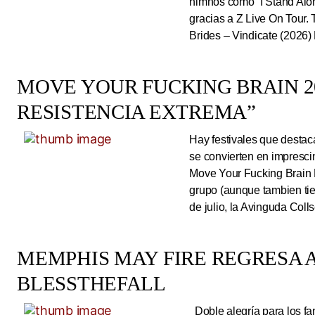
himnos como “I Stand Alone
gracias a Z Live On Tou
Brides – Vindicate (2026) 
MOVE YOUR FUCKING BRAIN 20
RESISTENCIA EXTREMA”
Hay festivales que destac
se convierten en impresci
Move Your Fucking Brain 
grupo (aunque tambien tie
de julio, la Avinguda Coll
MEMPHIS MAY FIRE REGRESA A
BLESSTHEFALL
Doble alegría para los fa