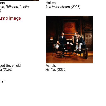
santo
Haken
oth, Bélcebu, Lucifer
In a fever dream (2026)
)
ged Sevenfold
As It Is
ca (2026)
As It Is (2026)