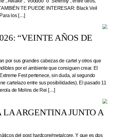
”, Awake”, “Voodoo” o “Serenity”, entre otros,
r. TAMBIÉN TE PUEDE INTERESAR: Black Veil
Para los […]
26: “VEINTE AÑOS DE
an por sus grandes cabezas de cartel y otros que
ndibles por el ambiente que consiguen crear. El
Extreme Fest pertenece, sin duda, al segundo
ne cartelazo entre sus posibilidades). El pasado 11
serola de Molins de Rei […]
 LA ARGENTINA JUNTO A
náticos del post hardcore/metalcore. Y que es dos