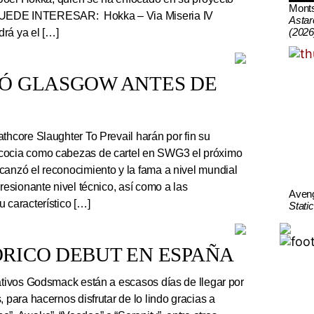
Mont
UEDE INTERESAR: Hokka – Via Miseria IV
Astar
(2026
rá ya el […]
TÓ GLASGOW ANTES DE
thcore Slaughter To Prevail harán por fin su
cocia como cabezas de cartel en SWG3 el próximo
canzó el reconocimiento y la fama a nivel mundial
presionante nivel técnico, así como a las
Aven
 característico […]
Stati
RICO DEBUT EN ESPAÑA
tivos Godsmack están a escasos días de llegar por
, para hacernos disfrutar de lo lindo gracias a