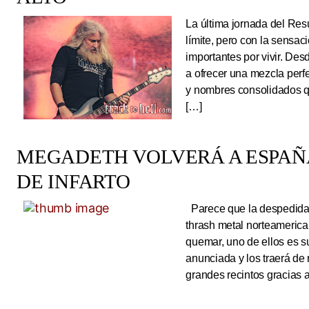
La última jornada del Resu
límite, pero con la sens
importantes por vivir. Des
a ofrecer una mezcla perf
y nombres consolidados q
[…]
MEGADETH VOLVERÁ A ESPAÑA
DE INFARTO
Parece que la despedida d
thrash metal norteameric
quemar, uno de ellos es s
anunciada y los traerá de
grandes recintos gracias 