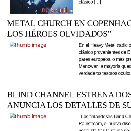
clásico […]
METAL CHURCH EN COPENHAG
LOS HÉROES OLVIDADOS”
En el Heavy Metal tradici
clásico provenientes de E
pares europeos, o más pre
Manowar, la mayoría queda
verdaderos tesoros ocultos
BLIND CHANNEL ESTRENA DO
ANUNCIA LOS DETALLES DE S
Los finlandeses Blind Cha
Painstream, el nuevo dis
vocalista tras la salida d