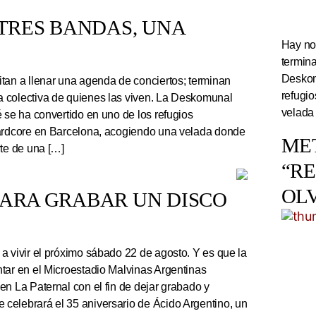
TRES BANDAS, UNA
Hay noc
termin
Deskom
tan a llenar una agenda de conciertos; terminan
refugi
 colectiva de quienes las viven. La Deskomunal
velada
 se ha convertido en uno de los refugios
hardcore en Barcelona, acogiendo una velada donde
ME
rte de una […]
“R
OL
PARA GRABAR UN DISCO
a vivir el próximo sábado 22 de agosto. Y es que la
tar en el Microestadio Malvinas Argentinas
en La Paternal con el fin de dejar grabado y
celebrará el 35 aniversario de Ácido Argentino, un