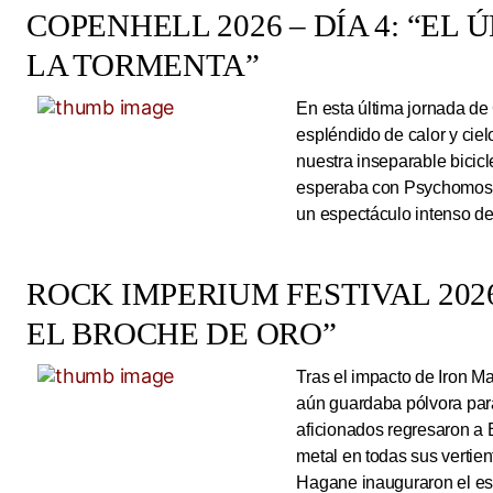
COPENHELL 2026 – DÍA 4: “EL
LA TORMENTA”
En esta última jornada de
espléndido de calor y cie
nuestra inseparable bicicl
esperaba con Psychomoshe
un espectáculo intenso de
ROCK IMPERIUM FESTIVAL 2026
EL BROCHE DE ORO”
Tras el impacto de Iron 
aún guardaba pólvora para 
aficionados regresaron a 
metal en todas sus vertie
Hagane inauguraron el esc