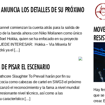
 ANUNCIA LOS DETALLES DE SU PRÓXIMO
MOVE
nnel comienzan la cuenta atrás para la salida de
co de la banda ahora con Niko Moilanen como único
RESI
e Joel Hokka, quien se ha enfocado en su proyecto
UEDE INTERESAR: Hokka – Via Miseria IV
rá ya el […]
DE PISAR EL ESCENARIO
thcore Slaughter To Prevail harán por fin su
cocia como cabezas de cartel en SWG3 el próximo
canzó el reconocimiento y la fama a nivel mundial
Hay fes
presionante nivel técnico, así como a las
que se
 característico […]
crear. 