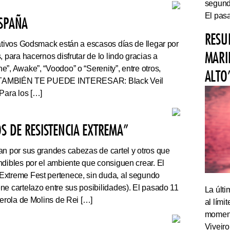
segundo
El pasa
ESPAÑA
RESU
tivos Godsmack están a escasos días de llegar por
MARI
, para hacernos disfrutar de lo lindo gracias a
”, Awake”, “Voodoo” o “Serenity”, entre otros,
ALTO
r. TAMBIÉN TE PUEDE INTERESAR: Black Veil
Para los […]
S DE RESISTENCIA EXTREMA”
an por sus grandes cabezas de cartel y otros que
ndibles por el ambiente que consiguen crear. El
Extreme Fest pertenece, sin duda, al segundo
ne cartelazo entre sus posibilidades). El pasado 11
La últi
serola de Molins de Rei […]
al lím
momento
Viveiro