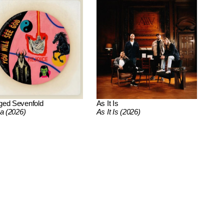
ged Sevenfold
As It Is
ca (2026)
As It Is (2026)