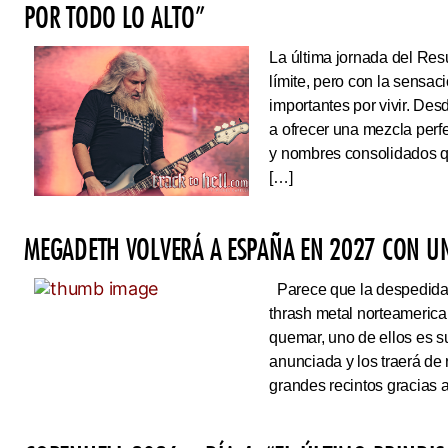
POR TODO LO ALTO”
La última jornada del Resu
límite, pero con la sens
importantes por vivir. Des
a ofrecer una mezcla perf
y nombres consolidados q
[…]
MEGADETH VOLVERÁ A ESPAÑA EN 2027 CON UN
Parece que la despedida d
thrash metal norteameric
quemar, uno de ellos es s
anunciada y los traerá de
grandes recintos gracias 