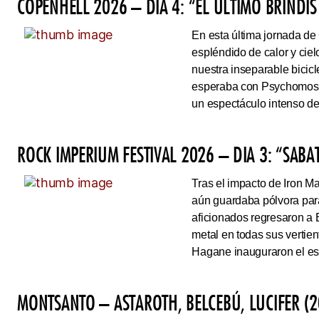
COPENHELL 2026 – DÍA 4: “EL ÚLTIMO BRINDIS
En esta última jornada de
espléndido de calor y cie
nuestra inseparable bicicl
esperaba con Psychomoshe
un espectáculo intenso de
ROCK IMPERIUM FESTIVAL 2026 – DIA 3: “SAB
Tras el impacto de Iron 
aún guardaba pólvora para 
aficionados regresaron a 
metal en todas sus vertie
Hagane inauguraron el esc
MONTSANTO – ASTAROTH, BELCEBÚ, LUCIFER (2