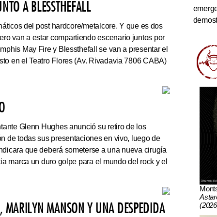
UNTO A BLESSTHEFALL
emerge
demostr
náticos del post hardcore/metalcore. Y que es dos
ro van a estar compartiendo escenario juntos por
mphis May Fire y Blessthefall se van a presentar el
sto en el Teatro Flores (Av. Rivadavia 7806 CABA)
VO
ntante Glenn Hughes anunció su retiro de los
ón de todas sus presentaciones en vivo, luego de
indicara que deberá someterse a una nueva cirugía
cia marca un duro golpe para el mundo del rock y el
Mont
Astar
N, MARILYN MANSON Y UNA DESPEDIDA
(2026