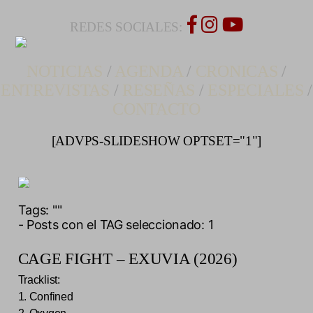
REDES SOCIALES:
NOTICIAS
/
AGENDA
/
CRONICAS
/
ENTREVISTAS
/
RESEÑAS
/
ESPECIALES
/
CONTACTO
[ADVPS-SLIDESHOW OPTSET="1"]
Tags:
""
- Posts con el TAG seleccionado: 1
CAGE FIGHT – EXUVIA (2026)
Tracklist:
1. Confined