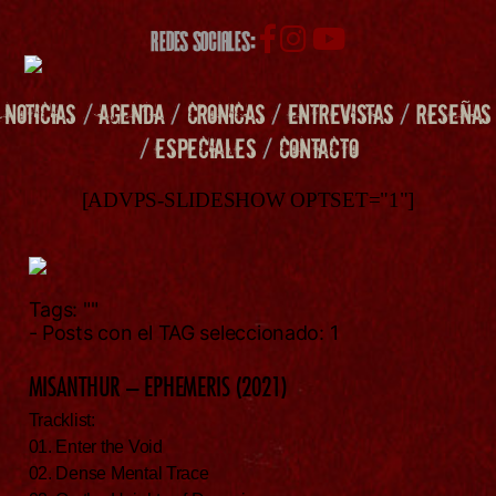
REDES SOCIALES:
NOTICIAS
/
AGENDA
/
CRONICAS
/
ENTREVISTAS
/
RESEÑAS
/
ESPECIALES
/
CONTACTO
[ADVPS-SLIDESHOW OPTSET="1"]
Tags:
""
- Posts con el TAG seleccionado: 1
MISANTHUR – EPHEMERIS (2021)
Tracklist:
01. Enter the Void
02. Dense Mental Trace