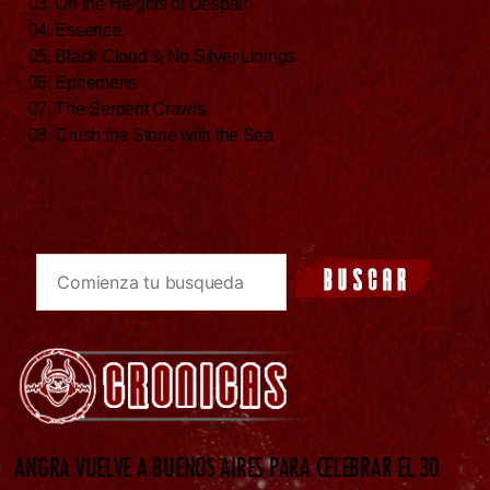
03. On the Heights of Despair
04. Essence
05. Black Cloud & No Silver Linings
06. Ephemeris
07. The Serpent Crawls
08. Crush the Stone with the Sea
ANGRA VUELVE A BUENOS AIRES PARA CELEBRAR EL 30