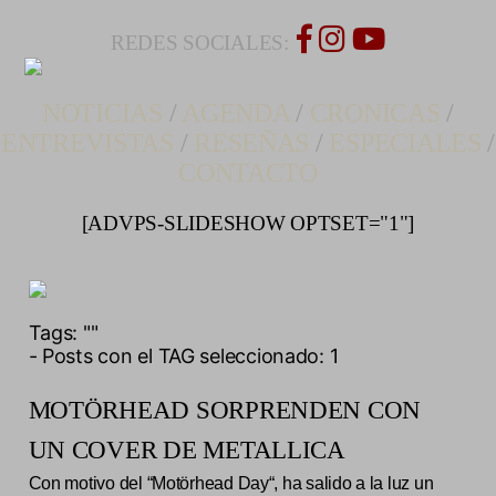
REDES SOCIALES:
NOTICIAS
/
AGENDA
/
CRONICAS
/
ENTREVISTAS
/
RESEÑAS
/
ESPECIALES
/
CONTACTO
[ADVPS-SLIDESHOW OPTSET="1"]
Tags:
""
- Posts con el TAG seleccionado: 1
MOTÖRHEAD SORPRENDEN CON
UN COVER DE METALLICA
Con motivo del “Motörhead Day“, ha salido a la luz un