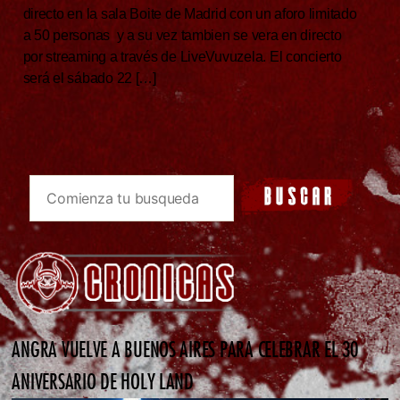
directo en la sala Boite de Madrid con un aforo limitado
a 50 personas y a su vez tambien se vera en directo
por streaming a través de LiveVuvuzela. El concierto
será el sábado 22 […]
ANGRA VUELVE A BUENOS AIRES PARA CELEBRAR EL 30
ANIVERSARIO DE HOLY LAND