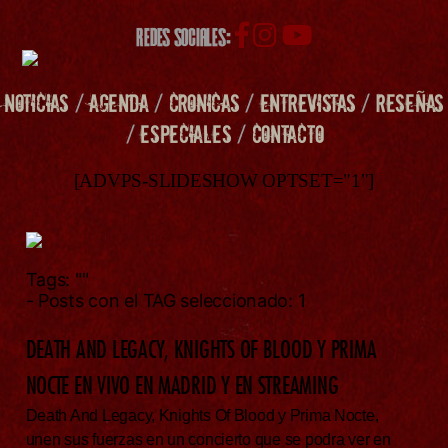
REDES SOCIALES:
NOTICIAS
/
AGENDA
/
CRONICAS
/
ENTREVISTAS
/
RESEÑAS
/
ESPECIALES
/
CONTACTO
[ADVPS-SLIDESHOW OPTSET="1"]
Tags:
""
- Posts con el TAG seleccionado: 1
DEATH AND LEGACY, KNIGHTS OF BLOOD Y PRIMA
NOCTE EN VIVO EN MADRID Y EN STREAMING
Death And Legacy, Knights Of Blood y Prima Nocte,
unen sus fuerzas en un concierto que se podra ver en