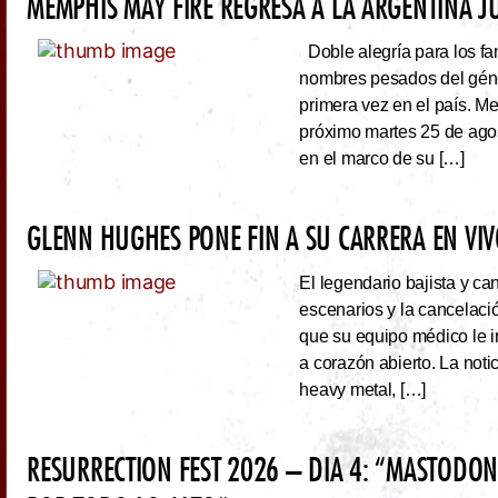
MEMPHIS MAY FIRE REGRESA A LA ARGENTINA J
Doble alegría para los fa
nombres pesados del géne
primera vez en el país. Me
próximo martes 25 de ago
en el marco de su […]
GLENN HUGHES PONE FIN A SU CARRERA EN VI
El legendario bajista y ca
escenarios y la cancelaci
que su equipo médico le 
a corazón abierto. La noti
heavy metal, […]
RESURRECTION FEST 2026 – DIA 4: “MASTODO