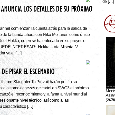
de […]
 ANUNCIA LOS DETALLES DE SU PRÓXIMO
nnel comienzan la cuenta atrás para la salida de
co de la banda ahora con Niko Moilanen como único
e Joel Hokka, quien se ha enfocado en su proyecto
UEDE INTERESAR: Hokka – Via Miseria IV
rá ya el […]
DE PISAR EL ESCENARIO
thcore Slaughter To Prevail harán por fin su
cocia como cabezas de cartel en SWG3 el próximo
Mont
canzó el reconocimiento y la fama a nivel mundial
Astar
(2026
presionante nivel técnico, así como a las
 característico […]