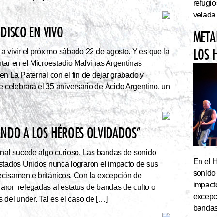
refugi
velada
DISCO EN VIVO
META
LOS 
a vivir el próximo sábado 22 de agosto. Y es que la
tar en el Microestadio Malvinas Argentinas
en La Paternal con el fin de dejar grabado y
celebrará el 35 aniversario de Ácido Argentino, un
ANDO A LOS HÉROES OLVIDADOS”
onal sucede algo curioso. Las bandas de sonido
En el 
stados Unidos nunca lograron el impacto de sus
sonido
cisamente británicos. Con la excepción de
impact
ron relegadas al estatus de bandas de culto o
excepc
 del under. Tal es el caso de […]
bandas 