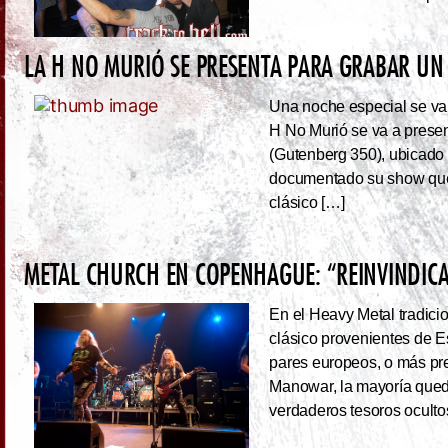
LA H NO MURIÓ SE PRESENTA PARA GRABAR UN 
Una noche especial se va 
H No Murió se va a presen
(Gutenberg 350), ubicado 
documentado su show que 
clásico […]
METAL CHURCH EN COPENHAGUE: “REINVINDIC
En el Heavy Metal tradici
clásico provenientes de E
pares europeos, o más pre
Manowar, la mayoría queda
verdaderos tesoros ocultos