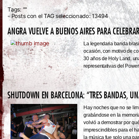
Tags:
""
- Posts con el TAG seleccionado: 13494
ANGRA VUELVE A BUENOS AIRES PARA CELEBRAR
La legendaria banda brasi
ocasión, con motivo de co
30 años de Holy Land, una
representativas del Power
SHUTDOWN EN BARCELONA: “TRES BANDAS, UNA
Hay noches que no se limi
grabándose en la memoria
volvió a demostrar por qué
imprescindibles para el 
la música fue solo una pa