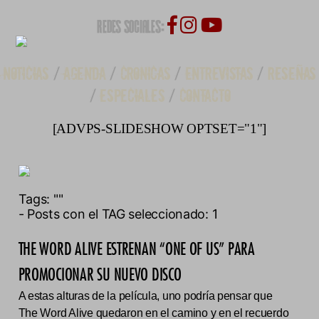
REDES SOCIALES:
NOTICIAS
/
AGENDA
/
CRONICAS
/
ENTREVISTAS
/
RESEÑAS
/
ESPECIALES
/
CONTACTO
[ADVPS-SLIDESHOW OPTSET="1"]
Tags:
""
- Posts con el TAG seleccionado: 1
THE WORD ALIVE ESTRENAN “ONE OF US” PARA
PROMOCIONAR SU NUEVO DISCO
A estas alturas de la película, uno podría pensar que
The Word Alive quedaron en el camino y en el recuerdo