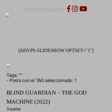
REDES SOCIALES:
NOTICIAS
/
AGENDA
/
CRONICAS
/
ENTREVISTAS
/
RESEÑAS
/
ESPECIALES
/
CONTACTO
[ADVPS-SLIDESHOW OPTSET="1"]
Tags:
""
- Posts con el TAG seleccionado: 1
BLIND GUARDIAN – THE GOD
MACHINE (2022)
Tracklist