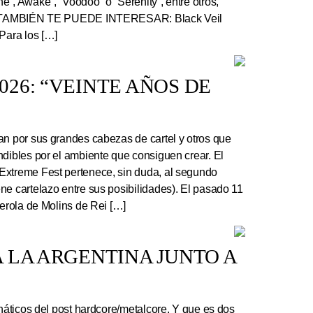
”, Awake”, “Voodoo” o “Serenity”, entre otros,
r. TAMBIÉN TE PUEDE INTERESAR: Black Veil
Para los […]
26: “VEINTE AÑOS DE
an por sus grandes cabezas de cartel y otros que
ndibles por el ambiente que consiguen crear. El
Extreme Fest pertenece, sin duda, al segundo
ne cartelazo entre sus posibilidades). El pasado 11
serola de Molins de Rei […]
 LA ARGENTINA JUNTO A
náticos del post hardcore/metalcore. Y que es dos