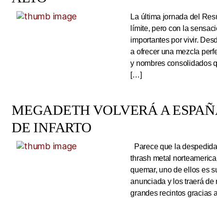
La última jornada del Resu
límite, pero con la sens
importantes por vivir. Des
a ofrecer una mezcla perf
y nombres consolidados q
[…]
MEGADETH VOLVERÁ A ESPAÑA
DE INFARTO
Parece que la despedida d
thrash metal norteameric
quemar, uno de ellos es s
anunciada y los traerá de
grandes recintos gracias 