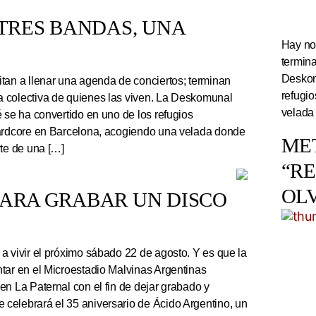
TRES BANDAS, UNA
Hay noc
termin
Deskom
tan a llenar una agenda de conciertos; terminan
refugi
 colectiva de quienes las viven. La Deskomunal
velada
 se ha convertido en uno de los refugios
hardcore en Barcelona, acogiendo una velada donde
ME
rte de una […]
“R
OL
PARA GRABAR UN DISCO
a vivir el próximo sábado 22 de agosto. Y es que la
tar en el Microestadio Malvinas Argentinas
en La Paternal con el fin de dejar grabado y
celebrará el 35 aniversario de Ácido Argentino, un