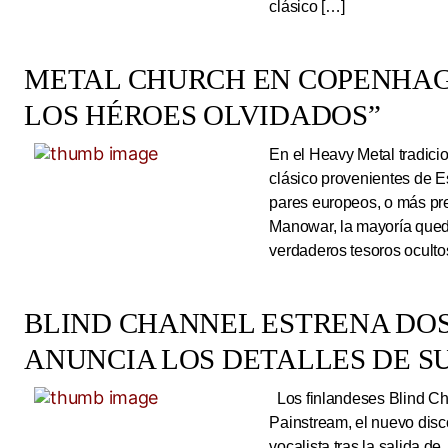
clásico […]
METAL CHURCH EN COPENHAG
LOS HÉROES OLVIDADOS”
En el Heavy Metal tradici
clásico provenientes de E
pares europeos, o más pre
Manowar, la mayoría queda
verdaderos tesoros ocultos
BLIND CHANNEL ESTRENA DO
ANUNCIA LOS DETALLES DE S
Los finlandeses Blind Cha
Painstream, el nuevo dis
vocalista tras la salida d