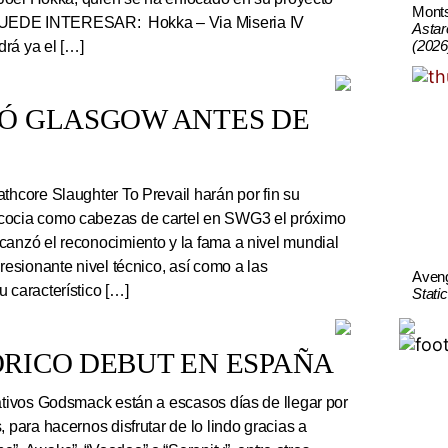
Mont
UEDE INTERESAR: Hokka – Via Miseria IV
Astar
(2026
rá ya el […]
TÓ GLASGOW ANTES DE
thcore Slaughter To Prevail harán por fin su
cocia como cabezas de cartel en SWG3 el próximo
canzó el reconocimiento y la fama a nivel mundial
presionante nivel técnico, así como a las
Aven
 característico […]
Stati
RICO DEBUT EN ESPAÑA
tivos Godsmack están a escasos días de llegar por
, para hacernos disfrutar de lo lindo gracias a