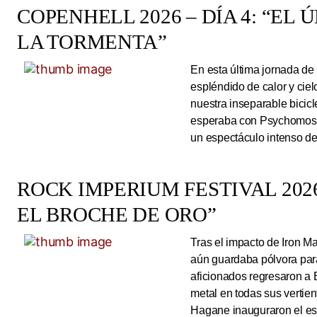
COPENHELL 2026 – DÍA 4: “EL
LA TORMENTA”
En esta última jornada de
espléndido de calor y cie
nuestra inseparable bicicl
esperaba con Psychomoshe
un espectáculo intenso de
ROCK IMPERIUM FESTIVAL 2026
EL BROCHE DE ORO”
Tras el impacto de Iron 
aún guardaba pólvora para 
aficionados regresaron a 
metal en todas sus vertie
Hagane inauguraron el esc