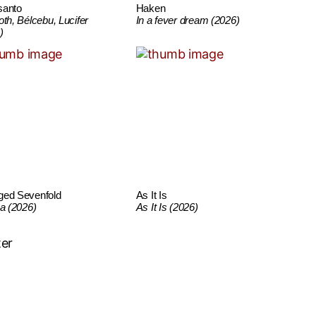
santo
Haken
oth, Bélcebu, Lucifer
In a fever dream (2026)
)
ged Sevenfold
As It Is
ca (2026)
As It Is (2026)