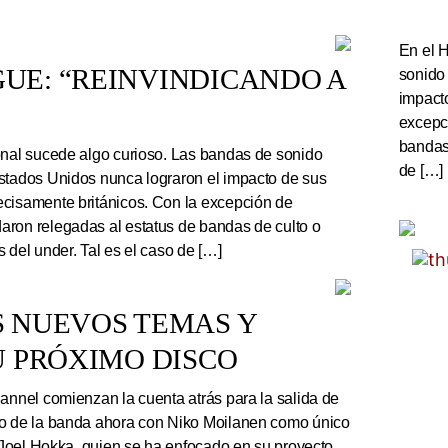
En el 
UE: “REINVINDICANDO A
sonido
impact
excepc
bandas 
onal sucede algo curioso. Las bandas de sonido
de […]
stados Unidos nunca lograron el impacto de sus
cisamente británicos. Con la excepción de
ron relegadas al estatus de bandas de culto o
 del under. Tal es el caso de […]
S NUEVOS TEMAS Y
U PRÓXIMO DISCO
nnel comienzan la cuenta atrás para la salida de
co de la banda ahora con Niko Moilanen como único
e Joel Hokka, quien se ha enfocado en su proyecto