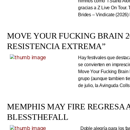
himnos como “I Stand Alone
gracias a Z Live On Tou
Brides – Vindicate (2026) 
MOVE YOUR FUCKING BRAIN 20
RESISTENCIA EXTREMA”
Hay festivales que destac
se convierten en impresci
Move Your Fucking Brain 
grupo (aunque tambien tie
de julio, la Avinguda Coll
MEMPHIS MAY FIRE REGRESA A
BLESSTHEFALL
Doble alegría para los fa