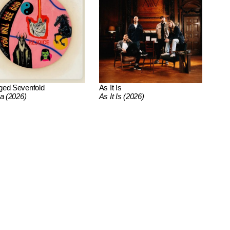
ged Sevenfold
As It Is
ca (2026)
As It Is (2026)