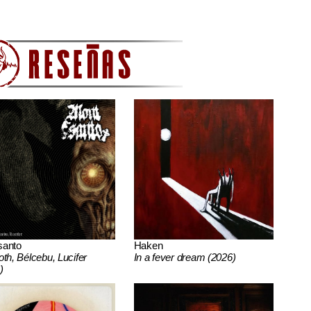
santo
Haken
oth, Bélcebu, Lucifer
In a fever dream (2026)
)