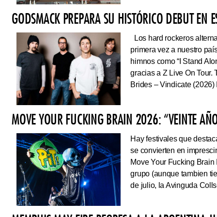
GODSMACK PREPARA SU HISTÓRICO DEBUT EN 
Los hard rockeros alterna
primera vez a nuestro país
himnos como “I Stand Alone
gracias a Z Live On Tou
Brides – Vindicate (2026) 
MOVE YOUR FUCKING BRAIN 2026: “VEINTE AÑO
Hay festivales que destac
se convierten en impresci
Move Your Fucking Brain 
grupo (aunque tambien tie
de julio, la Avinguda Coll