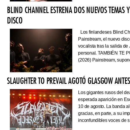
BLIND CHANNEL ESTRENA DOS NUEVOS TEMAS Y
DISCO
Los finlandeses Blind Cha
Painstream, el nuevo dis
vocalista tras la salida d
personal. TAMBIÉN TE P
(2026) Painstream, supond
SLAUGHTER TO PREVAIL AGOTÓ GLASGOW ANTES 
Los gigantes rusos del dea
esperada aparición en Es
10 de agosto. La banda al
gracias, en parte, a su im
inconfundibles voces de su