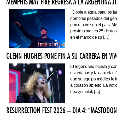
MEMPHIS MAY FIRE REGRESA A LA ARGENTINA J
Doble alegría para los fa
nombres pesados del géne
primera vez en el país. Me
próximo martes 25 de ago
en el marco de su […]
GLENN HUGHES PONE FIN A SU CARRERA EN VI
El legendario bajista y ca
escenarios y la cancelaci
que su equipo médico le 
a corazón abierto. La noti
heavy metal, […]
RESURRECTION FEST 2026 – DIA 4: “MASTODO