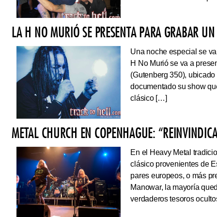
LA H NO MURIÓ SE PRESENTA PARA GRABAR UN 
Una noche especial se va 
H No Murió se va a presen
(Gutenberg 350), ubicado 
documentado su show que 
clásico […]
METAL CHURCH EN COPENHAGUE: “REINVINDIC
En el Heavy Metal tradici
clásico provenientes de E
pares europeos, o más pre
Manowar, la mayoría queda
verdaderos tesoros ocultos