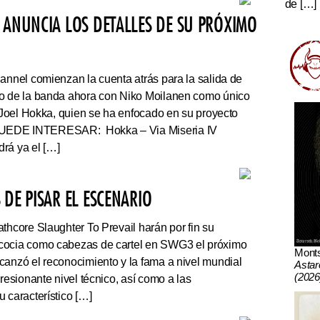
de […]
 ANUNCIA LOS DETALLES DE SU PRÓXIMO
nnel comienzan la cuenta atrás para la salida de
co de la banda ahora con Niko Moilanen como único
e Joel Hokka, quien se ha enfocado en su proyecto
UEDE INTERESAR: Hokka – Via Miseria IV
rá ya el […]
DE PISAR EL ESCENARIO
thcore Slaughter To Prevail harán por fin su
cocia como cabezas de cartel en SWG3 el próximo
Mont
canzó el reconocimiento y la fama a nivel mundial
Astar
(2026
presionante nivel técnico, así como a las
 característico […]