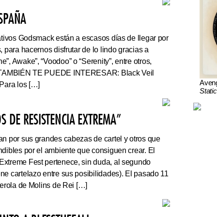
ESPAÑA
tivos Godsmack están a escasos días de llegar por
, para hacernos disfrutar de lo lindo gracias a
”, Awake”, “Voodoo” o “Serenity”, entre otros,
r. TAMBIÉN TE PUEDE INTERESAR: Black Veil
Aven
Para los […]
Stati
S DE RESISTENCIA EXTREMA”
an por sus grandes cabezas de cartel y otros que
ndibles por el ambiente que consiguen crear. El
Extreme Fest pertenece, sin duda, al segundo
ne cartelazo entre sus posibilidades). El pasado 11
serola de Molins de Rei […]