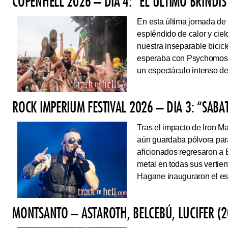
COPENHELL 2026 – DÍA 4: “EL ÚLTIMO BRINDIS
En esta última jornada de
espléndido de calor y cie
nuestra inseparable bicicl
esperaba con Psychomoshe
un espectáculo intenso de
ROCK IMPERIUM FESTIVAL 2026 – DIA 3: “SAB
Tras el impacto de Iron 
aún guardaba pólvora para 
aficionados regresaron a 
metal en todas sus vertie
Hagane inauguraron el esc
MONTSANTO – ASTAROTH, BELCEBÚ, LUCIFER (2