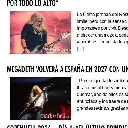
POR TODO LO ALTO”
La última jornada del Resu
límite, pero con la sens
importantes por vivir. Des
a ofrecer una mezcla perf
y nombres consolidados q
[…]
MEGADETH VOLVERÁ A ESPAÑA EN 2027 CON UN
Parece que la despedida d
thrash metal norteameric
quemar, uno de ellos es s
anunciada y los traerá de
grandes recintos gracias 