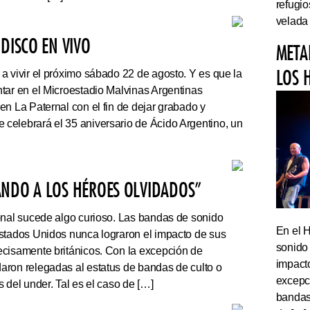
refugi
velada
DISCO EN VIVO
META
LOS 
a vivir el próximo sábado 22 de agosto. Y es que la
tar en el Microestadio Malvinas Argentinas
en La Paternal con el fin de dejar grabado y
celebrará el 35 aniversario de Ácido Argentino, un
ANDO A LOS HÉROES OLVIDADOS”
onal sucede algo curioso. Las bandas de sonido
En el 
stados Unidos nunca lograron el impacto de sus
sonido
cisamente británicos. Con la excepción de
impact
ron relegadas al estatus de bandas de culto o
excepc
 del under. Tal es el caso de […]
bandas 