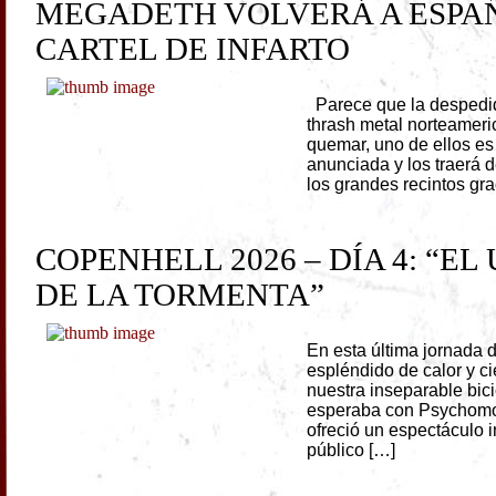
MEGADETH VOLVERÁ A ESPAÑ
CARTEL DE INFARTO
Parece que la despedida
thrash metal norteamer
quemar, uno de ellos es
anunciada y los traerá 
los grandes recintos gr
COPENHELL 2026 – DÍA 4: “E
DE LA TORMENTA”
En esta última jornada 
espléndido de calor y c
nuestra inseparable bici
esperaba con Psychomo
ofreció un espectáculo 
público […]