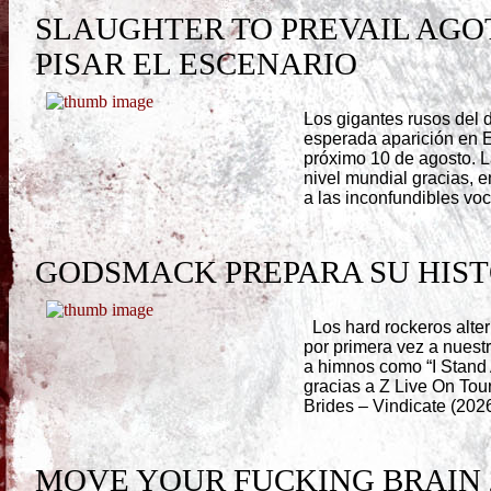
SLAUGHTER TO PREVAIL AGO
PISAR EL ESCENARIO
Los gigantes rusos del d
esperada aparición en 
próximo 10 de agosto. L
nivel mundial gracias, e
a las inconfundibles voc
GODSMACK PREPARA SU HIST
Los hard rockeros alte
por primera vez a nuestr
a himnos como “I Stand A
gracias a Z Live On T
Brides – Vindicate (202
MOVE YOUR FUCKING BRAIN 2