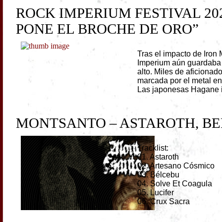
ROCK IMPERIUM FESTIVAL 202
PONE EL BROCHE DE ORO”
Tras el impacto de Iron
Imperium aún guardaba p
alto. Miles de aficionad
marcada por el metal en
Las japonesas Hagane i
MONTSANTO – ASTAROTH, BEL
Tracklist:
01. Astaroth
02. Artesano Cósmico
03. Bélcebu
04. Solve Et Coagula
05. Lucifer
06. Crux Sacra