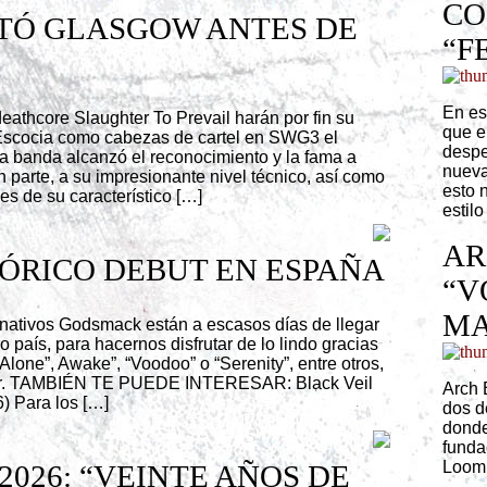
CO
TÓ GLASGOW ANTES DE
“F
En es
eathcore Slaughter To Prevail harán por fin su
que e
Escocia como cabezas de cartel en SWG3 el
despe
a banda alcanzó el reconocimiento y la fama a
nueva
n parte, a su impresionante nivel técnico, así como
esto 
es de su característico […]
estilo
AR
ÓRICO DEBUT EN ESPAÑA
“V
MA
rnativos Godsmack están a escasos días de llegar
o país, para hacernos disfrutar de lo lindo gracias
lone”, Awake”, “Voodoo” o “Serenity”, entre otros,
our. TAMBIÉN TE PUEDE INTERESAR: Black Veil
Arch 
6) Para los […]
dos d
donde
funda
Loomi
026: “VEINTE AÑOS DE