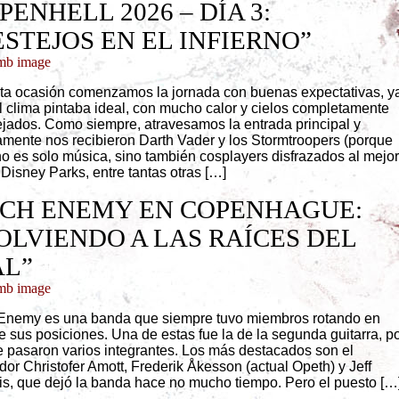
PENHELL 2026 – DÍA 3:
ESTEJOS EN EL INFIERNO”
ta ocasión comenzamos la jornada con buenas expectativas, y
l clima pintaba ideal, con mucho calor y cielos completamente
jados. Como siempre, atravesamos la entrada principal y
mente nos recibieron Darth Vader y los Stormtroopers (porque
no es solo música, sino también cosplayers disfrazados al mejor
 Disney Parks, entre tantas otras […]
CH ENEMY EN COPENHAGUE:
OLVIENDO A LAS RAÍCES DEL
L”
Enemy es una banda que siempre tuvo miembros rotando en
e sus posiciones. Una de estas fue la de la segunda guitarra, p
 pasaron varios integrantes. Los más destacados son el
dor Christofer Amott, Frederik Åkesson (actual Opeth) y Jeff
s, que dejó la banda hace no mucho tiempo. Pero el puesto […