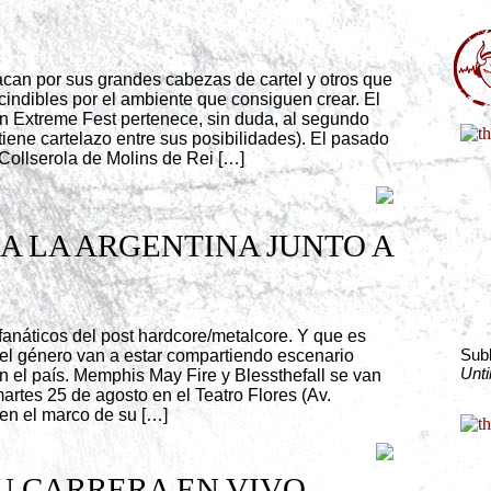
acan por sus grandes cabezas de cartel y otros que
cindibles por el ambiente que consiguen crear. El
n Extreme Fest pertenece, sin duda, al segundo
iene cartelazo entre sus posibilidades). El pasado
 Collserola de Molins de Rei […]
A LA ARGENTINA JUNTO A
fanáticos del post hardcore/metalcore. Y que es
Sub
l género van a estar compartiendo escenario
Unti
en el país. Memphis May Fire y Blessthefall se van
artes 25 de agosto en el Teatro Flores (Av.
n el marco de su […]
U CARRERA EN VIVO