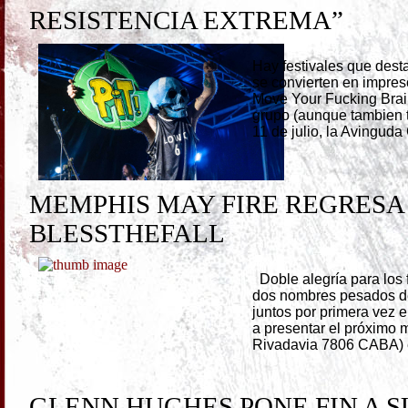
RESISTENCIA EXTREMA”
Hay festivales que dest
se convierten en impres
Move Your Fucking Brai
grupo (aunque tambien t
11 de julio, la Avinguda
MEMPHIS MAY FIRE REGRESA 
BLESSTHEFALL
Doble alegría para los 
dos nombres pesados de
juntos por primera vez 
a presentar el próximo m
Rivadavia 7806 CABA) e
GLENN HUGHES PONE FIN A S