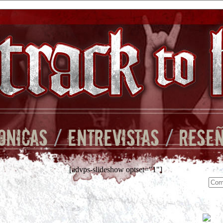
ONICAS
/
ENTREVISTAS
/
RESE
[advps-slideshow optset="1"]