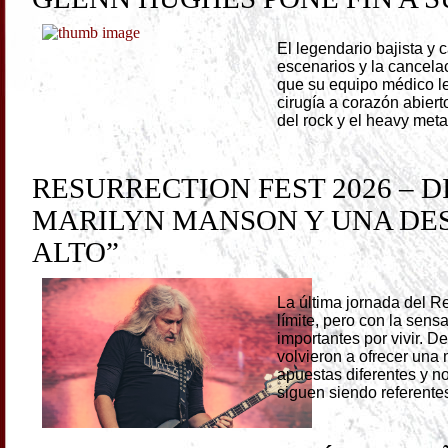
El legendario bajista y
escenarios y la cancela
que su equipo médico l
cirugía a corazón abier
del rock y el heavy meta
RESURRECTION FEST 2026 – D
MARILYN MANSON Y UNA DES
ALTO”
La última jornada del Re
límite, pero con la se
importantes por vivir. D
volvieron a ofrecer una
apuestas diferentes y 
siguen siendo referente