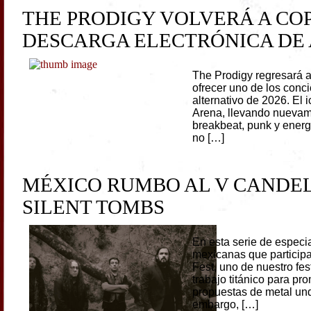
THE PRODIGY VOLVERÁ A C
DESCARGA ELECTRÓNICA DE 
The Prodigy regresará 
ofrecer uno de los conc
alternativo de 2026. El 
Arena, llevando nuevam
breakbeat, punk y energ
no […]
MÉXICO RUMBO AL V CANDE
SILENT TOMBS
En esta serie de especia
mexicanas que participa
Fest, uno de nuestro fe
trabajo titánico para p
propuestas de metal und
embargo, […]