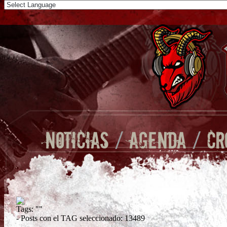
NOTICIAS
/
AGENDA
/
CR
Tags:
""
- Posts con el TAG seleccionado: 13489