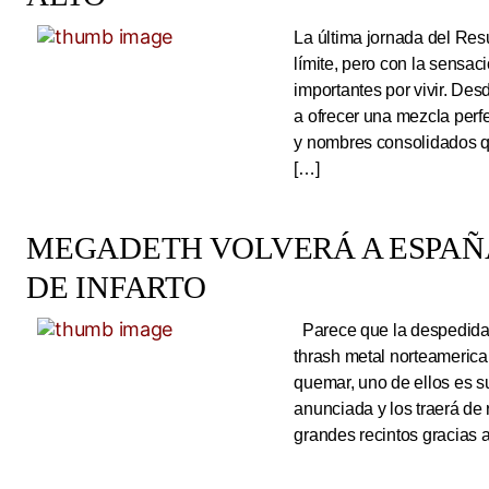
La última jornada del Resu
límite, pero con la sens
importantes por vivir. Des
a ofrecer una mezcla perf
y nombres consolidados q
[…]
MEGADETH VOLVERÁ A ESPAÑA
DE INFARTO
Parece que la despedida d
thrash metal norteameric
quemar, uno de ellos es s
anunciada y los traerá de
grandes recintos gracias 