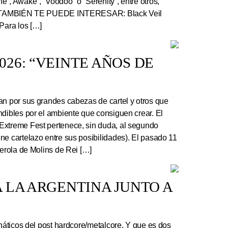
”, Awake”, “Voodoo” o “Serenity”, entre otros,
r. TAMBIÉN TE PUEDE INTERESAR: Black Veil
Para los […]
26: “VEINTE AÑOS DE
an por sus grandes cabezas de cartel y otros que
ndibles por el ambiente que consiguen crear. El
Extreme Fest pertenece, sin duda, al segundo
ne cartelazo entre sus posibilidades). El pasado 11
serola de Molins de Rei […]
 LA ARGENTINA JUNTO A
náticos del post hardcore/metalcore. Y que es dos