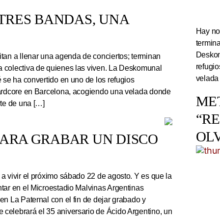
TRES BANDAS, UNA
Hay noc
termin
Deskom
tan a llenar una agenda de conciertos; terminan
refugi
 colectiva de quienes las viven. La Deskomunal
velada
 se ha convertido en uno de los refugios
hardcore en Barcelona, acogiendo una velada donde
ME
rte de una […]
“R
OL
PARA GRABAR UN DISCO
a vivir el próximo sábado 22 de agosto. Y es que la
tar en el Microestadio Malvinas Argentinas
en La Paternal con el fin de dejar grabado y
celebrará el 35 aniversario de Ácido Argentino, un