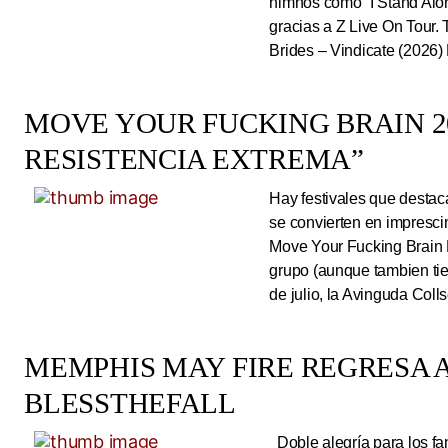
himnos como “I Stand Alone
gracias a Z Live On Tou
Brides – Vindicate (2026) 
MOVE YOUR FUCKING BRAIN 20
RESISTENCIA EXTREMA”
Hay festivales que destac
se convierten en impresci
Move Your Fucking Brain 
grupo (aunque tambien tie
de julio, la Avinguda Coll
MEMPHIS MAY FIRE REGRESA A
BLESSTHEFALL
Doble alegría para los fa