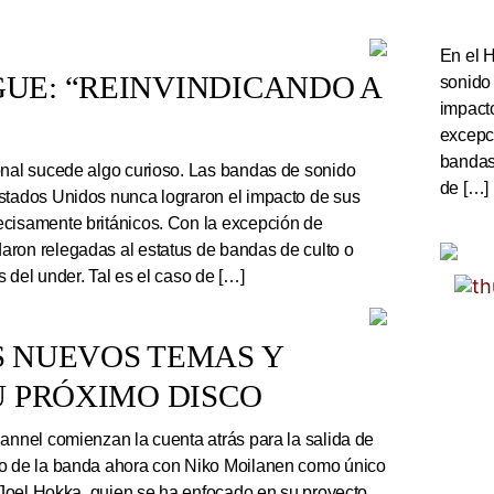
En el 
UE: “REINVINDICANDO A
sonido
impact
excepc
bandas 
onal sucede algo curioso. Las bandas de sonido
de […]
stados Unidos nunca lograron el impacto de sus
cisamente británicos. Con la excepción de
ron relegadas al estatus de bandas de culto o
 del under. Tal es el caso de […]
S NUEVOS TEMAS Y
U PRÓXIMO DISCO
nnel comienzan la cuenta atrás para la salida de
co de la banda ahora con Niko Moilanen como único
e Joel Hokka, quien se ha enfocado en su proyecto