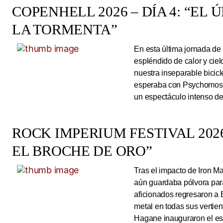
COPENHELL 2026 – DÍA 4: “EL
LA TORMENTA”
En esta última jornada de
espléndido de calor y cie
nuestra inseparable bicicl
esperaba con Psychomoshe
un espectáculo intenso de
ROCK IMPERIUM FESTIVAL 2026
EL BROCHE DE ORO”
Tras el impacto de Iron 
aún guardaba pólvora para 
aficionados regresaron a 
metal en todas sus vertie
Hagane inauguraron el esc