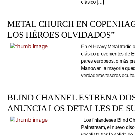
clásico […]
METAL CHURCH EN COPENHAG
LOS HÉROES OLVIDADOS”
En el Heavy Metal tradici
clásico provenientes de E
pares europeos, o más pre
Manowar, la mayoría queda
verdaderos tesoros ocultos
BLIND CHANNEL ESTRENA DO
ANUNCIA LOS DETALLES DE S
Los finlandeses Blind Cha
Painstream, el nuevo dis
vocalista tras la salida d