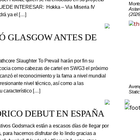
Mont
UEDE INTERESAR: Hokka – Via Miseria IV
Astar
(2026
rá ya el […]
TÓ GLASGOW ANTES DE
thcore Slaughter To Prevail harán por fin su
cocia como cabezas de cartel en SWG3 el próximo
canzó el reconocimiento y la fama a nivel mundial
presionante nivel técnico, así como a las
Aven
 característico […]
Stati
RICO DEBUT EN ESPAÑA
tivos Godsmack están a escasos días de llegar por
, para hacernos disfrutar de lo lindo gracias a