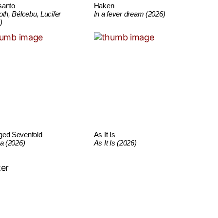
santo
Haken
oth, Bélcebu, Lucifer
In a fever dream (2026)
)
ged Sevenfold
As It Is
ca (2026)
As It Is (2026)