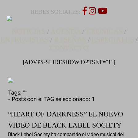
REDES SOCIALES:
NOTICIAS
/
AGENDA
/
CRONICAS
/
ENTREVISTAS
/
RESEÑAS
/
ESPECIALES
/
CONTACTO
[ADVPS-SLIDESHOW OPTSET="1"]
Tags:
""
- Posts con el TAG seleccionado: 1
“HEART OF DARKNESS” EL NUEVO
VIDEO DE BLACK LABEL SOCIETY
Black Label Society ha compartido el video musical del