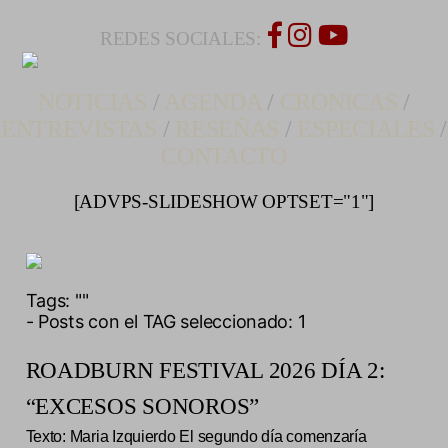
REDES SOCIALES:
NOTICIAS
/
AGENDA
/
CRONICAS
/
ENTREVISTAS
/
RESEÑAS
/
ESPECIALES
/
CONTACTO
[ADVPS-SLIDESHOW OPTSET="1"]
Tags:
""
- Posts con el TAG seleccionado: 1
ROADBURN FESTIVAL 2026 DÍA 2:
“EXCESOS SONOROS”
Texto: Maria Izquierdo El segundo día comenzaría