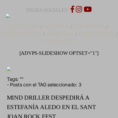
REDES SOCIALES:
NOTICIAS
/
AGENDA
/
CRONICAS
/
ENTREVISTAS
/
RESEÑAS
/
ESPECIALES
/
CONTACTO
[ADVPS-SLIDESHOW OPTSET="1"]
Tags:
""
- Posts con el TAG seleccionado: 3
MIND DRILLER DESPEDIRÁ A
ESTEFANÍA ALEDO EN EL SANT
JOAN ROCK FEST