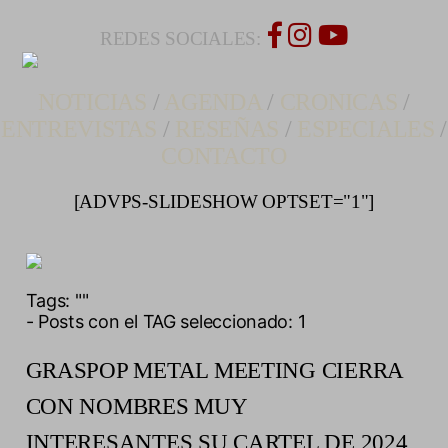
REDES SOCIALES:
NOTICIAS
/
AGENDA
/
CRONICAS
/
ENTREVISTAS
/
RESEÑAS
/
ESPECIALES
/
CONTACTO
[ADVPS-SLIDESHOW OPTSET="1"]
Tags:
""
- Posts con el TAG seleccionado: 1
GRASPOP METAL MEETING CIERRA
CON NOMBRES MUY
INTERESANTES SU CARTEL DE 2024