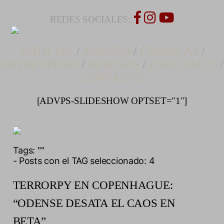
REDES SOCIALES:
NOTICIAS
/
AGENDA
/
CRONICAS
/
ENTREVISTAS
/
RESEÑAS
/
ESPECIALES
/
CONTACTO
[ADVPS-SLIDESHOW OPTSET="1"]
Tags:
""
- Posts con el TAG seleccionado: 4
TERRORPY EN COPENHAGUE:
“ODENSE DESATA EL CAOS EN
BETA”