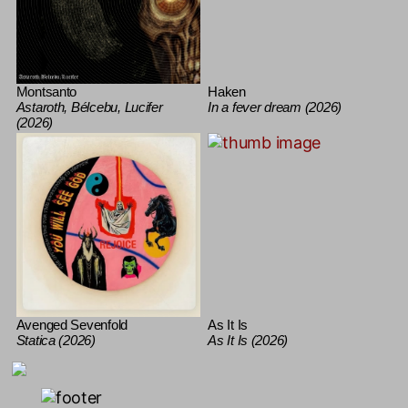
Montsanto
Haken
Astaroth, Bélcebu, Lucifer
In a fever dream (2026)
(2026)
Avenged Sevenfold
As It Is
Statica (2026)
As It Is (2026)