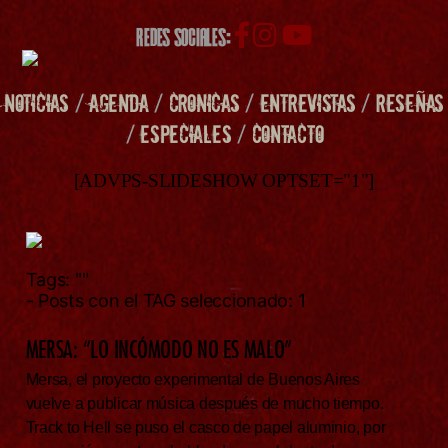
REDES SOCIALES:
NOTICIAS
/
AGENDA
/
CRONICAS
/
ENTREVISTAS
/
RESEÑAS
/
ESPECIALES
/
CONTACTO
[ADVPS-SLIDESHOW OPTSET="1"]
Tags:
""
- Posts con el TAG seleccionado: 1
MERSA: “LO INCÓMODO NO ES MALO”
Mersa, el proyecto experimental de Buenos Aires
vuelve a publicar música después de mucho tiempo.
Track to Hell se puso el casco de papel aluminio, por