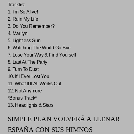
Tracklist
1. I’m So Alive!
2. Ruin My Life
3. Do You Remember?
4. Marilyn
5. Lightless Sun
6. Watching The World Go Bye
7. Lose Your Way & Find Yourself
8. Last At The Party
9. Turn To Dust
10. If I Ever Lost You
11. What If It All Works Out
12. Not Anymore
*Bonus Track*
13. Headlights & Stars
SIMPLE PLAN VOLVERÁ A LLENAR
ESPAÑA CON SUS HIMNOS