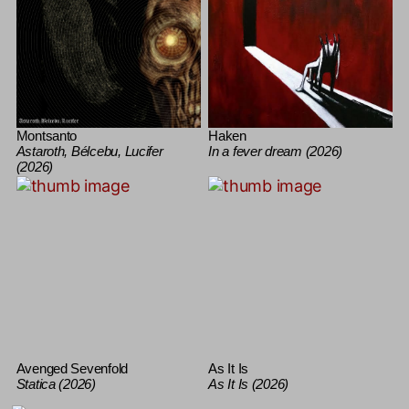
Montsanto
Haken
Astaroth, Bélcebu, Lucifer
In a fever dream (2026)
(2026)
Avenged Sevenfold
As It Is
Statica (2026)
As It Is (2026)