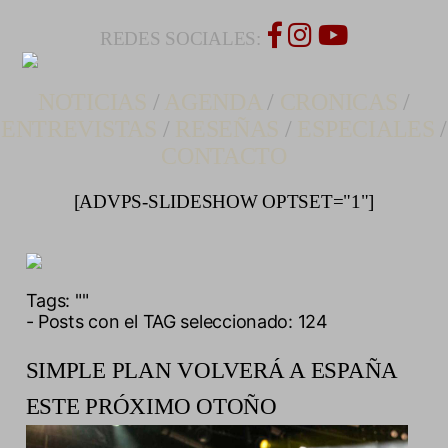
REDES SOCIALES:
NOTICIAS
/
AGENDA
/
CRONICAS
/
ENTREVISTAS
/
RESEÑAS
/
ESPECIALES
/
CONTACTO
[ADVPS-SLIDESHOW OPTSET="1"]
Tags:
""
- Posts con el TAG seleccionado: 124
SIMPLE PLAN VOLVERÁ A ESPAÑA
ESTE PRÓXIMO OTOÑO