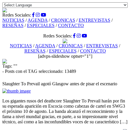
Redes Sociales:
NOTICIAS
/
AGENDA
/
CRONICAS
/
ENTREVISTAS
/
RESEÑAS
/
ESPECIALES
/
CONTACTO
Redes Sociales:
NOTICIAS
/
AGENDA
/
CRONICAS
/
ENTREVISTAS
/
RESEÑAS
/
ESPECIALES
/
CONTACTO
[advps-slideshow optset="1"]
Tags:
""
- Posts con el TAG seleccionado: 13489
Slaughter To Prevail agotó Glasgow antes de pisar el escenario
Los gigantes rusos del deathcore Slaughter To Prevail harán por fin
su esperada aparición en Escocia como cabezas de cartel en SWG3
el próximo 10 de agosto. La banda alcanzó el reconocimiento y la
fama a nivel mundial gracias, en parte, a su impresionante nivel
técnico, así como a las inconfundibles voces de su característico […]