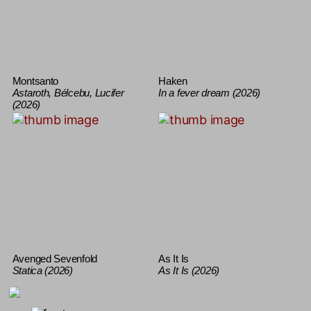
Montsanto
Haken
Astaroth, Bélcebu, Lucifer
In a fever dream (2026)
(2026)
Avenged Sevenfold
As It Is
Statica (2026)
As It Is (2026)