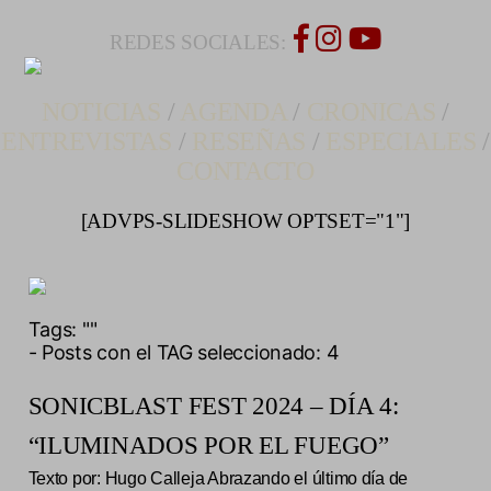
REDES SOCIALES:
NOTICIAS
/
AGENDA
/
CRONICAS
/
ENTREVISTAS
/
RESEÑAS
/
ESPECIALES
/
CONTACTO
[ADVPS-SLIDESHOW OPTSET="1"]
Tags:
""
- Posts con el TAG seleccionado: 4
SONICBLAST FEST 2024 – DÍA 4:
“ILUMINADOS POR EL FUEGO”
Texto por: Hugo Calleja Abrazando el último día de