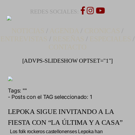
REDES SOCIALES:
NOTICIAS
/
AGENDA
/
CRONICAS
/
ENTREVISTAS
/
RESEÑAS
/
ESPECIALES
/
CONTACTO
[ADVPS-SLIDESHOW OPTSET="1"]
Tags:
""
- Posts con el TAG seleccionado: 1
LEPOKA SIGUE INVITANDO A LA
FIESTA CON “LA ÚLTIMA Y A CASA”
Los folk rockeros castellonenses Lepoka han